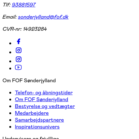
Tlf:
93881597
Email:
sonderjylland@fof.dk
CVR-nr:
14923284
Om FOF Sønderjylland
Telefon- og åbningstider
Om FOF Sønderjylland
Bestyrelse og vedtægter
Medarbejdere
Samarbejdspartnere
Inspirationsunivers
Undervisere og frivillige