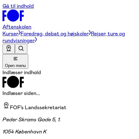
Gå til indhold
Aftenskolen
Kurser
Foredrag, debat og højskoler
Rejser, ture og
rundvisninger
Open menu
Indlæser indhold
Indlæser siden...
FOF's Landssekretariat
Peder Skrams Gade 5, 1.
1054 København K