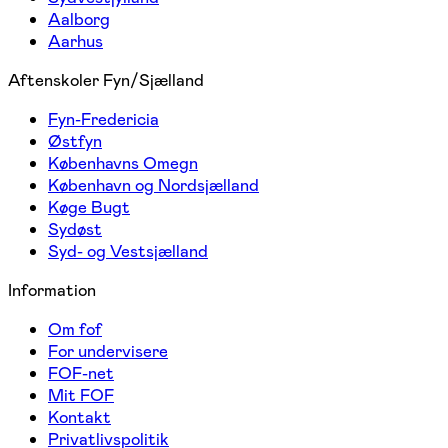
Aalborg
Aarhus
Aftenskoler Fyn/Sjælland
Fyn-Fredericia
Østfyn
Københavns Omegn
København og Nordsjælland
Køge Bugt
Sydøst
Syd- og Vestsjælland
Information
Om fof
For undervisere
FOF-net
Mit FOF
Kontakt
Privatlivspolitik