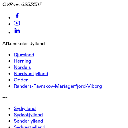
CVR-nr:
62531517
Aftenskoler Jylland
Djursland
Herning
Nordals
Nordvestjylland
Odder
Randers-Favrskov-Mariagerfjord-Viborg
---
Sydjylland
Sydøstjylland
Sønderjylland
Sydvestjylland