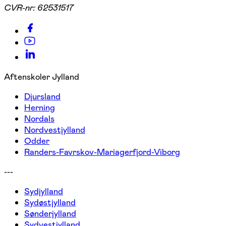
CVR-nr:
62531517
Aftenskoler Jylland
Djursland
Herning
Nordals
Nordvestjylland
Odder
Randers-Favrskov-Mariagerfjord-Viborg
---
Sydjylland
Sydøstjylland
Sønderjylland
Sydvestjylland