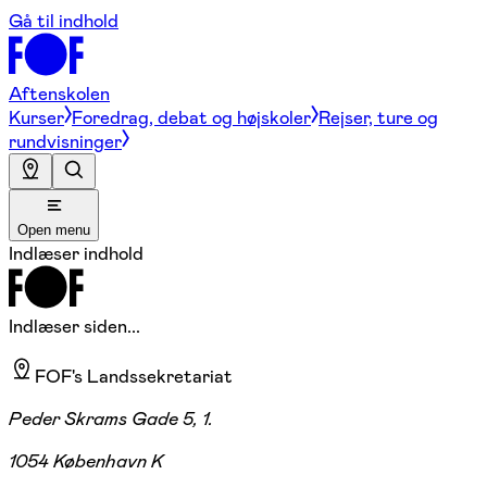
Gå til indhold
Aftenskolen
Kurser
Foredrag, debat og højskoler
Rejser, ture og
rundvisninger
Open menu
Indlæser indhold
Indlæser siden...
FOF's Landssekretariat
Peder Skrams Gade 5, 1.
1054 København K