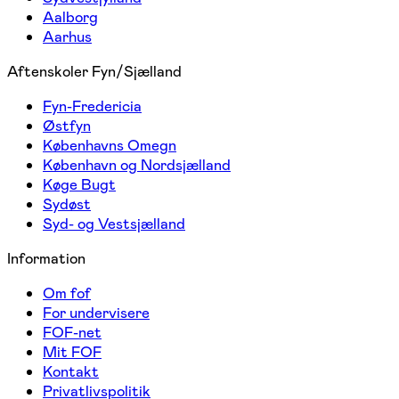
Aalborg
Aarhus
Aftenskoler Fyn/Sjælland
Fyn-Fredericia
Østfyn
Københavns Omegn
København og Nordsjælland
Køge Bugt
Sydøst
Syd- og Vestsjælland
Information
Om fof
For undervisere
FOF-net
Mit FOF
Kontakt
Privatlivspolitik