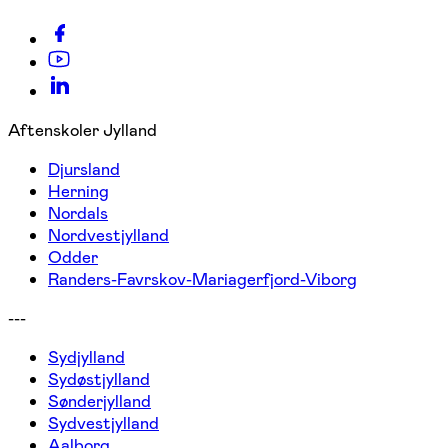
Aftenskoler Jylland
Djursland
Herning
Nordals
Nordvestjylland
Odder
Randers-Favrskov-Mariagerfjord-Viborg
---
Sydjylland
Sydøstjylland
Sønderjylland
Sydvestjylland
Aalborg