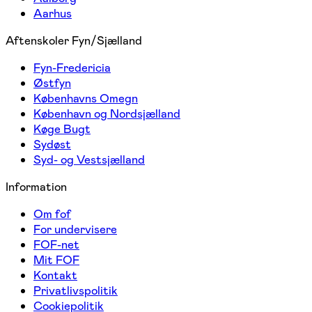
Aarhus
Aftenskoler Fyn/Sjælland
Fyn-Fredericia
Østfyn
Københavns Omegn
København og Nordsjælland
Køge Bugt
Sydøst
Syd- og Vestsjælland
Information
Om fof
For undervisere
FOF-net
Mit FOF
Kontakt
Privatlivspolitik
Cookiepolitik