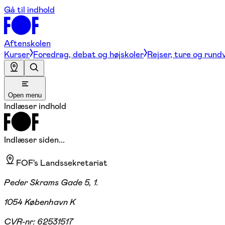
Gå til indhold
Aftenskolen
Kurser
Foredrag, debat og højskoler
Rejser, ture og rund
Open menu
Indlæser indhold
Indlæser siden...
FOF's Landssekretariat
Peder Skrams Gade 5, 1.
1054 København K
CVR-nr:
62531517