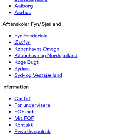
Aalborg
Aarhus
Aftenskoler Fyn/Sjælland
Fyn-Fredericia
Østfyn
Københavns Omegn
København og Nordsjælland
Køge Bugt
Sydøst
Syd- og Vestsjælland
Information
Om fof
For undervisere
FOF-net
Mit FOF
Kontakt
Privatlivspolitik