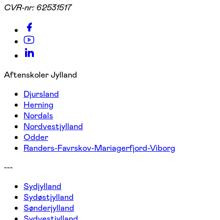
CVR-nr:
62531517
Aftenskoler Jylland
Djursland
Herning
Nordals
Nordvestjylland
Odder
Randers-Favrskov-Mariagerfjord-Viborg
---
Sydjylland
Sydøstjylland
Sønderjylland
Sydvestjylland