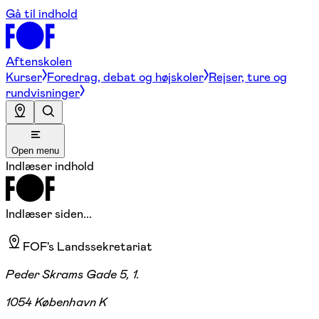
Gå til indhold
Aftenskolen
Kurser
Foredrag, debat og højskoler
Rejser, ture og
rundvisninger
Open menu
Indlæser indhold
Indlæser siden...
FOF's Landssekretariat
Peder Skrams Gade 5, 1.
1054 København K