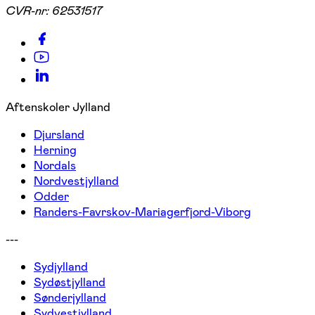
CVR-nr:
62531517
Aftenskoler Jylland
Djursland
Herning
Nordals
Nordvestjylland
Odder
Randers-Favrskov-Mariagerfjord-Viborg
---
Sydjylland
Sydøstjylland
Sønderjylland
Sydvestjylland