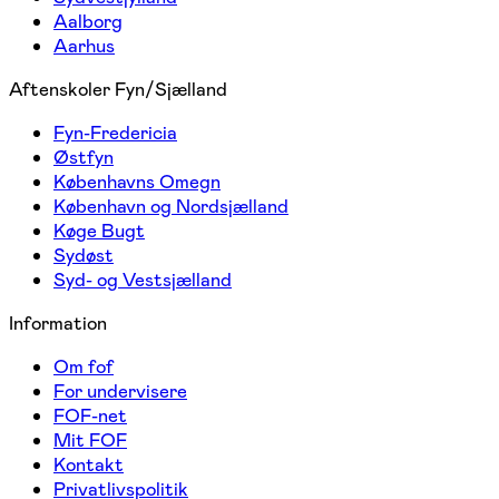
Aalborg
Aarhus
Aftenskoler Fyn/Sjælland
Fyn-Fredericia
Østfyn
Københavns Omegn
København og Nordsjælland
Køge Bugt
Sydøst
Syd- og Vestsjælland
Information
Om fof
For undervisere
FOF-net
Mit FOF
Kontakt
Privatlivspolitik