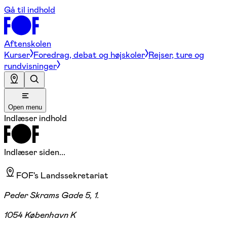
Gå til indhold
Aftenskolen
Kurser
Foredrag, debat og højskoler
Rejser, ture og
rundvisninger
Open menu
Indlæser indhold
Indlæser siden...
FOF's Landssekretariat
Peder Skrams Gade 5, 1.
1054 København K