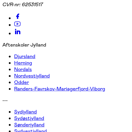
CVR-nr:
62531517
Aftenskoler Jylland
Djursland
Herning
Nordals
Nordvestjylland
Odder
Randers-Favrskov-Mariagerfjord-Viborg
---
Sydjylland
Sydøstjylland
Sønderjylland
Sydvestjylland