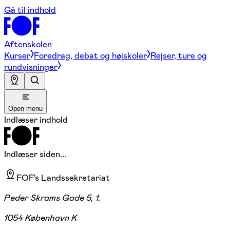
Gå til indhold
Aftenskolen
Kurser
Foredrag, debat og højskoler
Rejser, ture og
rundvisninger
Open menu
Indlæser indhold
Indlæser siden...
FOF's Landssekretariat
Peder Skrams Gade 5, 1.
1054 København K