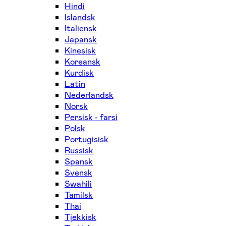
Hindi
Islandsk
Italiensk
Japansk
Kinesisk
Koreansk
Kurdisk
Latin
Nederlandsk
Norsk
Persisk - farsi
Polsk
Portugisisk
Russisk
Spansk
Svensk
Swahili
Tamilsk
Thai
Tjekkisk