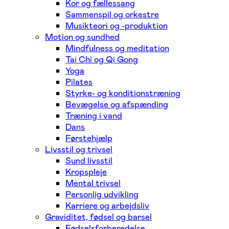
Kor og fællessang
Sammenspil og orkestre
Musikteori og -produktion
Motion og sundhed
Mindfulness og meditation
Tai Chi og Qi Gong
Yoga
Pilates
Styrke- og konditionstræning
Bevægelse og afspænding
Træning i vand
Dans
Førstehjælp
Livsstil og trivsel
Sund livsstil
Kropspleje
Mental trivsel
Personlig udvikling
Karriere og arbejdsliv
Graviditet, fødsel og barsel
Fødselsforberedelse