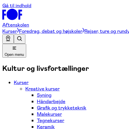
Gå til indhold
Aftenskolen
Kurser
Foredrag, debat og højskoler
Rejser, ture og rund
Open menu
Kultur og livsfortællinger
Kurser
Kreative kurser
Syning
Håndarbejde
Grafik og trykketeknik
Malekurser
Tegnekurser
Keramik