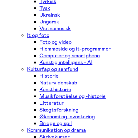
Tyrkisk
Tysk
Ukrainsk
Ungarsk
Vietnamesisk
It og foto
Foto og video
Hjemmeside og it-programmer
Computer og smartphone
Kunstig intelligens - AI
Kulturfag og samfund
Historie
Naturvidenskab
Kunsthistorie
Musikforståelse og -historie
Litteratur
Slægtsforskning
Økonomi og investering
Bridge og spil
Kommunikation og drama
Skrivekurser