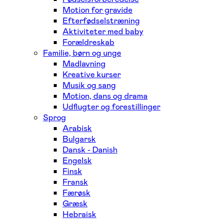
Motion for gravide
Efterfødselstræning
Aktiviteter med baby
Forældreskab
Familie, børn og unge
Madlavning
Kreative kurser
Musik og sang
Motion, dans og drama
Udflugter og forestillinger
Sprog
Arabisk
Bulgarsk
Dansk - Danish
Engelsk
Finsk
Fransk
Færøsk
Græsk
Hebraisk