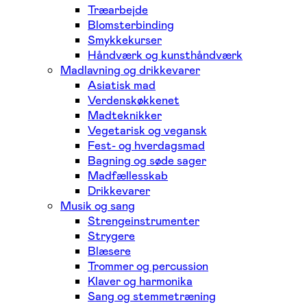
Træarbejde
Blomsterbinding
Smykkekurser
Håndværk og kunsthåndværk
Madlavning og drikkevarer
Asiatisk mad
Verdenskøkkenet
Madteknikker
Vegetarisk og vegansk
Fest- og hverdagsmad
Bagning og søde sager
Madfællesskab
Drikkevarer
Musik og sang
Strengeinstrumenter
Strygere
Blæsere
Trommer og percussion
Klaver og harmonika
Sang og stemmetræning