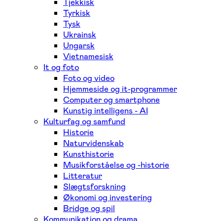
Tjekkisk
Tyrkisk
Tysk
Ukrainsk
Ungarsk
Vietnamesisk
It og foto
Foto og video
Hjemmeside og it-programmer
Computer og smartphone
Kunstig intelligens - AI
Kulturfag og samfund
Historie
Naturvidenskab
Kunsthistorie
Musikforståelse og -historie
Litteratur
Slægtsforskning
Økonomi og investering
Bridge og spil
Kommunikation og drama