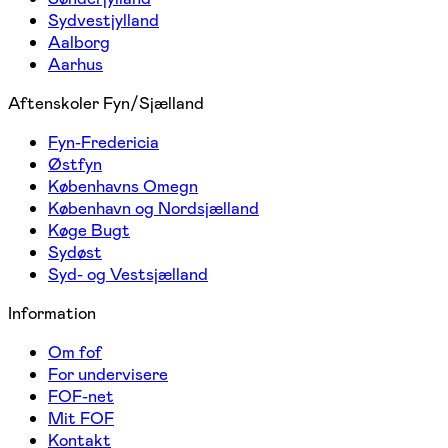
Sydvestjylland
Aalborg
Aarhus
Aftenskoler Fyn/Sjælland
Fyn-Fredericia
Østfyn
Københavns Omegn
København og Nordsjælland
Køge Bugt
Sydøst
Syd- og Vestsjælland
Information
Om fof
For undervisere
FOF-net
Mit FOF
Kontakt