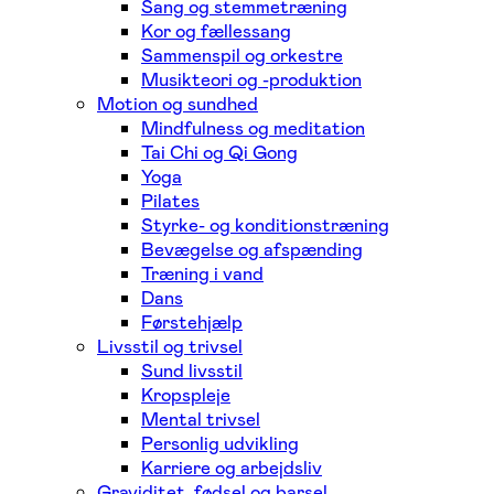
Sang og stemmetræning
Kor og fællessang
Sammenspil og orkestre
Musikteori og -produktion
Motion og sundhed
Mindfulness og meditation
Tai Chi og Qi Gong
Yoga
Pilates
Styrke- og konditionstræning
Bevægelse og afspænding
Træning i vand
Dans
Førstehjælp
Livsstil og trivsel
Sund livsstil
Kropspleje
Mental trivsel
Personlig udvikling
Karriere og arbejdsliv
Graviditet, fødsel og barsel