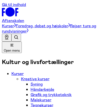
Gå til indhold
Aftenskolen
Kurser
Foredrag, debat og højskoler
Rejser, ture og
rundvisninger
Open menu
Kultur og livsfortællinger
Kurser
Kreative kurser
Syning
Håndarbejde
Grafik og trykketeknik
Malekurser
Tegnekurser