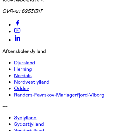
CVR-nr:
62531517
Aftenskoler Jylland
Djursland
Herning
Nordals
Nordvestjylland
Odder
Randers-Favrskov-Mariagerfjord-Viborg
---
Sydjylland
Sydøstjylland
Sønderjylland