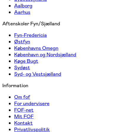
Aalborg
Aarhus
Aftenskoler Fyn/Sjælland
Fyn-Fredericia
Østfyn
Københavns Omegn
København og Nordsjælland
Køge Bugt
Sydøst
Syd- og Vestsjælland
Information
Om fof
For undervisere
FOF-net
Mit FOF
Kontakt
Privatlivspolitik