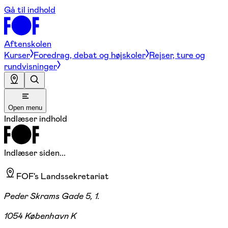
Gå til indhold
Aftenskolen
Kurser
Foredrag, debat og højskoler
Rejser, ture og
rundvisninger
Open menu
Indlæser indhold
Indlæser siden...
FOF's Landssekretariat
Peder Skrams Gade 5, 1.
1054 København K