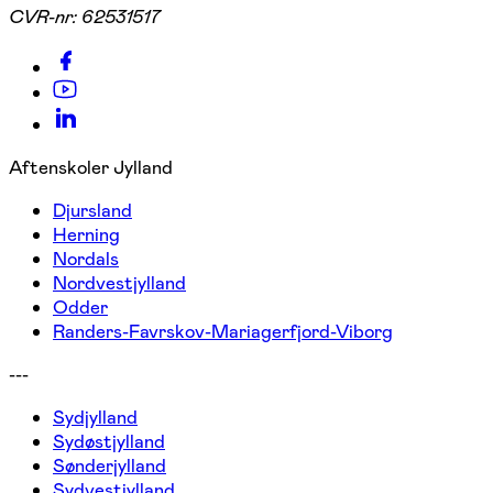
CVR-nr:
62531517
Aftenskoler Jylland
Djursland
Herning
Nordals
Nordvestjylland
Odder
Randers-Favrskov-Mariagerfjord-Viborg
---
Sydjylland
Sydøstjylland
Sønderjylland
Sydvestjylland