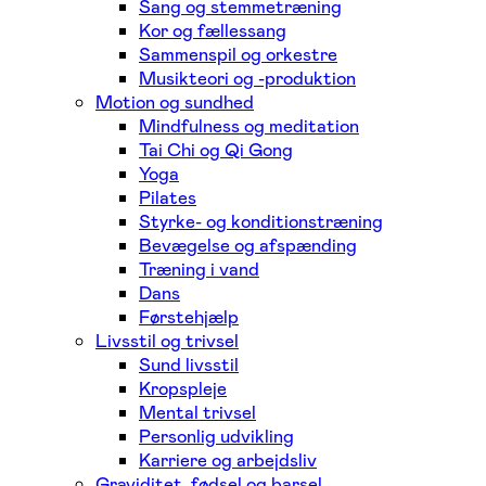
Sang og stemmetræning
Kor og fællessang
Sammenspil og orkestre
Musikteori og -produktion
Motion og sundhed
Mindfulness og meditation
Tai Chi og Qi Gong
Yoga
Pilates
Styrke- og konditionstræning
Bevægelse og afspænding
Træning i vand
Dans
Førstehjælp
Livsstil og trivsel
Sund livsstil
Kropspleje
Mental trivsel
Personlig udvikling
Karriere og arbejdsliv
Graviditet, fødsel og barsel