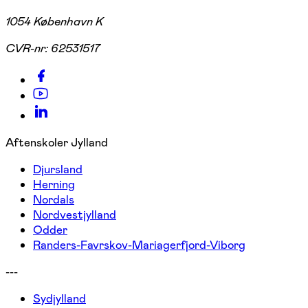
1054 København K
CVR-nr:
62531517
Aftenskoler Jylland
Djursland
Herning
Nordals
Nordvestjylland
Odder
Randers-Favrskov-Mariagerfjord-Viborg
---
Sydjylland