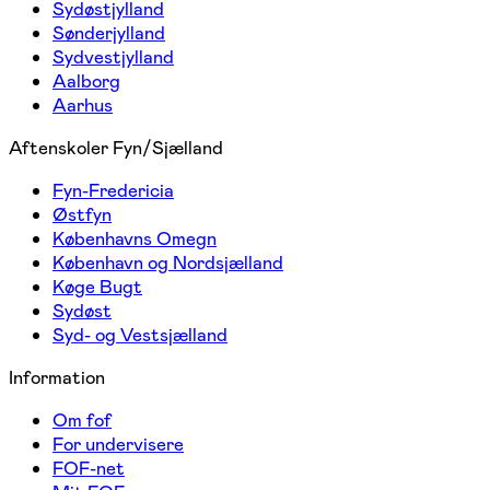
Sydøstjylland
Sønderjylland
Sydvestjylland
Aalborg
Aarhus
Aftenskoler Fyn/Sjælland
Fyn-Fredericia
Østfyn
Københavns Omegn
København og Nordsjælland
Køge Bugt
Sydøst
Syd- og Vestsjælland
Information
Om fof
For undervisere
FOF-net