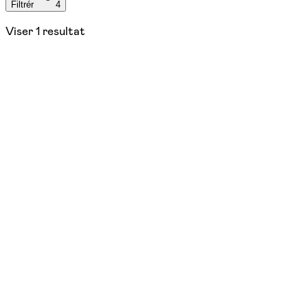
Filtrér
4
Viser
1
resultat
4.
november