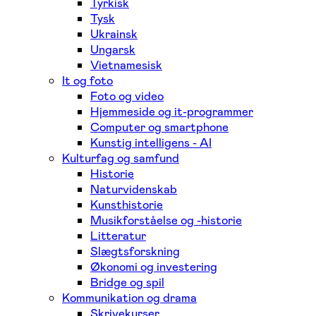
Tyrkisk
Tysk
Ukrainsk
Ungarsk
Vietnamesisk
It og foto
Foto og video
Hjemmeside og it-programmer
Computer og smartphone
Kunstig intelligens - AI
Kulturfag og samfund
Historie
Naturvidenskab
Kunsthistorie
Musikforståelse og -historie
Litteratur
Slægtsforskning
Økonomi og investering
Bridge og spil
Kommunikation og drama
Skrivekurser