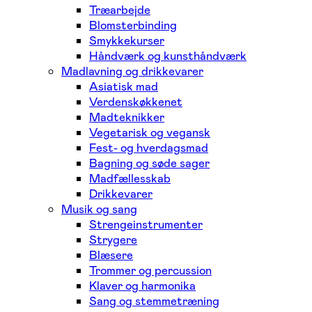
Træarbejde
Blomsterbinding
Smykkekurser
Håndværk og kunsthåndværk
Madlavning og drikkevarer
Asiatisk mad
Verdenskøkkenet
Madteknikker
Vegetarisk og vegansk
Fest- og hverdagsmad
Bagning og søde sager
Madfællesskab
Drikkevarer
Musik og sang
Strengeinstrumenter
Strygere
Blæsere
Trommer og percussion
Klaver og harmonika
Sang og stemmetræning