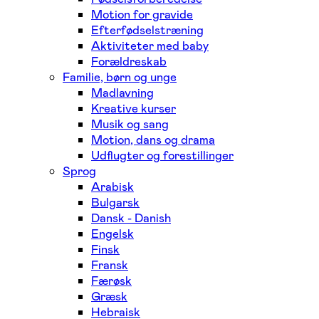
Motion for gravide
Efterfødselstræning
Aktiviteter med baby
Forældreskab
Familie, børn og unge
Madlavning
Kreative kurser
Musik og sang
Motion, dans og drama
Udflugter og forestillinger
Sprog
Arabisk
Bulgarsk
Dansk - Danish
Engelsk
Finsk
Fransk
Færøsk
Græsk
Hebraisk