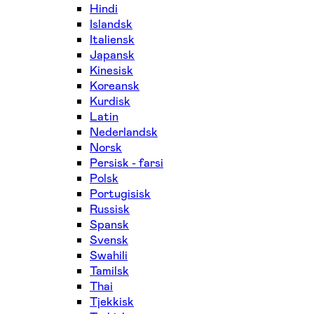
Hindi
Islandsk
Italiensk
Japansk
Kinesisk
Koreansk
Kurdisk
Latin
Nederlandsk
Norsk
Persisk - farsi
Polsk
Portugisisk
Russisk
Spansk
Svensk
Swahili
Tamilsk
Thai
Tjekkisk