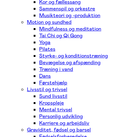
Kor og fællessang
Sammenspil og orkestre
Musikteori og -produktion
Motion og sundhed
Mindfulness og meditation
Tai Chi og Qi Gong
Yoga
Pilates
Styrke- og konditionstræning
Bevægelse og afspænding
Træning i vand
Dans
Førstehjælp
Livsstil og trivsel
Sund livsstil
Kropspleje
Mental trivsel
Personlig udvikling
Karriere og arbejdsliv
Graviditet, fødsel og barsel
Fødselsforberedelse