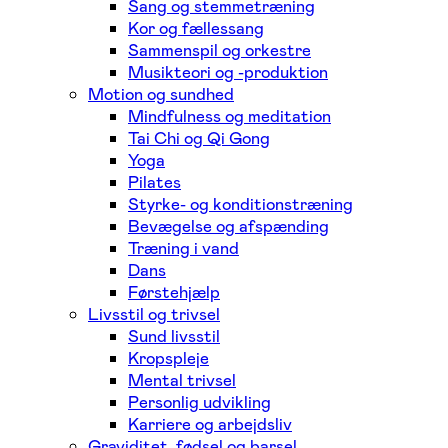
Sang og stemmetræning
Kor og fællessang
Sammenspil og orkestre
Musikteori og -produktion
Motion og sundhed
Mindfulness og meditation
Tai Chi og Qi Gong
Yoga
Pilates
Styrke- og konditionstræning
Bevægelse og afspænding
Træning i vand
Dans
Førstehjælp
Livsstil og trivsel
Sund livsstil
Kropspleje
Mental trivsel
Personlig udvikling
Karriere og arbejdsliv
Graviditet, fødsel og barsel