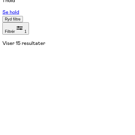
1 hold
Se hold
Ryd filtre
Filtrér
1
Viser
15
resultater