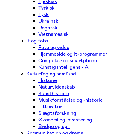
Tjekkisk
Tyrkisk
Tysk
Ukrainsk
Ungarsk
Vietnamesisk
It og foto
Foto og video
Hjemmeside og it-programmer
Computer og smartphone
Kunstig intelligens - AI
Kulturfag og samfund
Historie
Naturvidenskab
Kunsthistorie
Musikforståelse og -historie
Litteratur
Slægtsforskning
Økonomi og investering
Bridge og spil
Kommunikation og drama