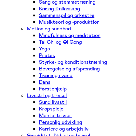
Sang og stemmetræning
Kor og fællessang
Sammenspil og orkestre
Musikteori og -produktion
Motion og sundhed
Mindfulness og meditation
Tai Chi og Qi Gong
Yoga
Pilates
Styrke- og konditionstræning
Bevægelse og afspænding
Træning i vand
Dans
Førstehjælp
Livsstil og trivsel
Sund livsstil
Kropspleje
Mental trivsel
Personlig udvikling
Karriere og arbejdsliv
Graviditet, fødsel og barsel