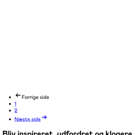
Louise Bruun – Sund og naturlig
livsstil
Slagelse
1 hold
Forrige side
1
2
Næste side
Bliv inspireret, udfordret og klogere