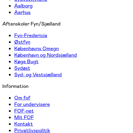
Aalborg
Aarhus
Aftenskoler Fyn/Sjælland
Fyn-Fredericia
Østfyn
Københavns Omegn
København og Nordsjælland
Køge Bugt
Sydøst
Syd- og Vestsjælland
Information
Om fof
For undervisere
FOF-net
Mit FOF
Kontakt
Privatlivspolitik