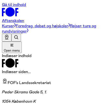
Gå til indhold
Aftenskolen
Kurser
Foredrag, debat og højskoler
Rejser, ture og
rundvisninger
Open menu
Indlæser indhold
Indlæser siden...
FOF's Landssekretariat
Peder Skrams Gade 5, 1.
1054 København K