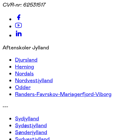
CVR-nr:
62531517
Aftenskoler Jylland
Djursland
Herning
Nordals
Nordvestjylland
Odder
Randers-Favrskov-Mariagerfjord-Viborg
---
Sydjylland
Sydøstjylland
Sønderjylland
Sydvestjylland