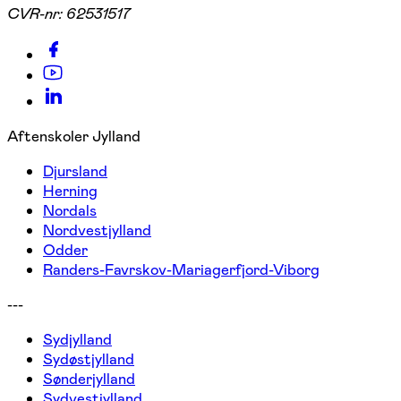
CVR-nr:
62531517
Aftenskoler Jylland
Djursland
Herning
Nordals
Nordvestjylland
Odder
Randers-Favrskov-Mariagerfjord-Viborg
---
Sydjylland
Sydøstjylland
Sønderjylland
Sydvestjylland