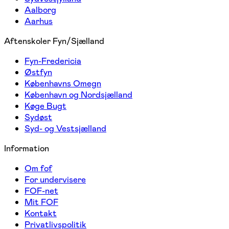
Aalborg
Aarhus
Aftenskoler Fyn/Sjælland
Fyn-Fredericia
Østfyn
Københavns Omegn
København og Nordsjælland
Køge Bugt
Sydøst
Syd- og Vestsjælland
Information
Om fof
For undervisere
FOF-net
Mit FOF
Kontakt
Privatlivspolitik