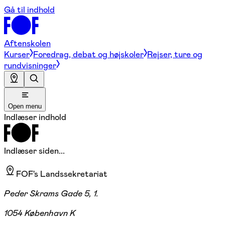
Gå til indhold
Aftenskolen
Kurser
Foredrag, debat og højskoler
Rejser, ture og
rundvisninger
Open menu
Indlæser indhold
Indlæser siden...
FOF's Landssekretariat
Peder Skrams Gade 5, 1.
1054 København K