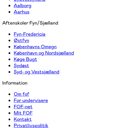
Aalborg
Aarhus
Aftenskoler Fyn/Sjælland
Fyn-Fredericia
Østfyn
Københavns Omegn
København og Nordsjælland
Køge Bugt
Sydøst
Syd- og Vestsjælland
Information
Om fof
For undervisere
FOF-net
Mit FOF
Kontakt
Privatlivspolitik