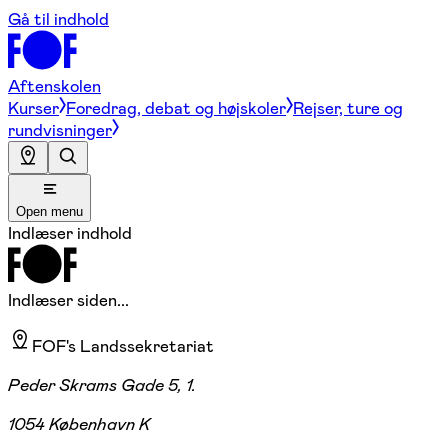
Gå til indhold
Aftenskolen
Kurser
Foredrag, debat og højskoler
Rejser, ture og
rundvisninger
Open menu
Indlæser indhold
Indlæser siden...
FOF's Landssekretariat
Peder Skrams Gade 5, 1.
1054 København K