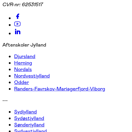
CVR-nr:
62531517
Aftenskoler Jylland
Djursland
Herning
Nordals
Nordvestjylland
Odder
Randers-Favrskov-Mariagerfjord-Viborg
---
Sydjylland
Sydøstjylland
Sønderjylland
Sydvestjylland