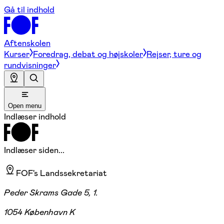
Gå til indhold
Aftenskolen
Kurser
Foredrag, debat og højskoler
Rejser, ture og
rundvisninger
Open menu
Indlæser indhold
Indlæser siden...
FOF's Landssekretariat
Peder Skrams Gade 5, 1.
1054 København K