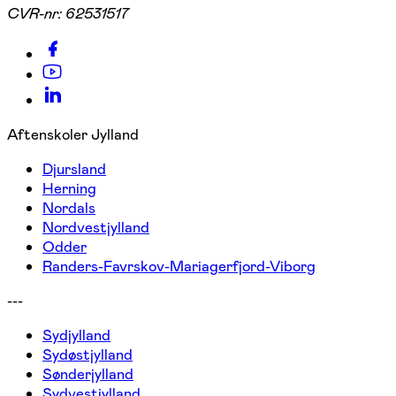
CVR-nr:
62531517
Aftenskoler Jylland
Djursland
Herning
Nordals
Nordvestjylland
Odder
Randers-Favrskov-Mariagerfjord-Viborg
---
Sydjylland
Sydøstjylland
Sønderjylland
Sydvestjylland