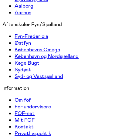
Aalborg
Aarhus
Aftenskoler Fyn/Sjælland
Fyn-Fredericia
Østfyn
Københavns Omegn
København og Nordsjælland
Køge Bugt
Sydøst
Syd- og Vestsjælland
Information
Om fof
For undervisere
FOF-net
Mit FOF
Kontakt
Privatlivspolitik