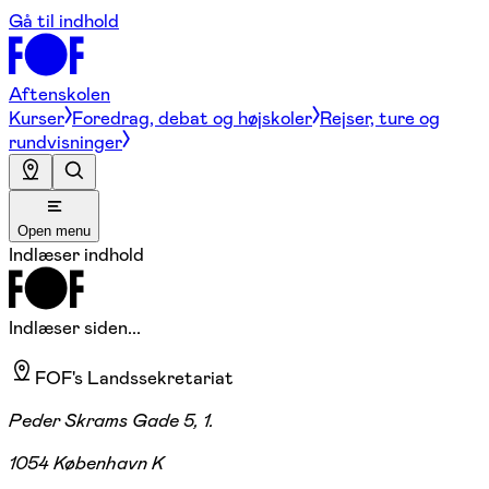
Gå til indhold
Aftenskolen
Kurser
Foredrag, debat og højskoler
Rejser, ture og
rundvisninger
Open menu
Indlæser indhold
Indlæser siden...
FOF's Landssekretariat
Peder Skrams Gade 5, 1.
1054 København K