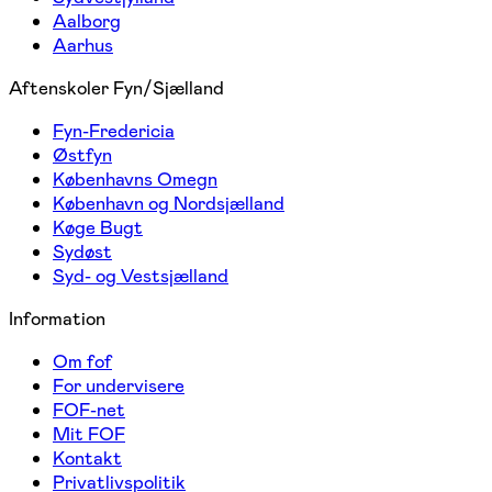
Aalborg
Aarhus
Aftenskoler Fyn/Sjælland
Fyn-Fredericia
Østfyn
Københavns Omegn
København og Nordsjælland
Køge Bugt
Sydøst
Syd- og Vestsjælland
Information
Om fof
For undervisere
FOF-net
Mit FOF
Kontakt
Privatlivspolitik