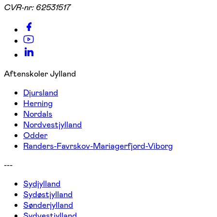
CVR-nr:
62531517
Aftenskoler Jylland
Djursland
Herning
Nordals
Nordvestjylland
Odder
Randers-Favrskov-Mariagerfjord-Viborg
---
Sydjylland
Sydøstjylland
Sønderjylland
Sydvestjylland