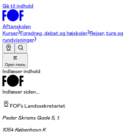
Gå til indhold
Aftenskolen
Kurser
Foredrag, debat og højskoler
Rejser, ture og
rundvisninger
Open menu
Indlæser indhold
Indlæser siden...
FOF's Landssekretariat
Peder Skrams Gade 5, 1.
1054 København K