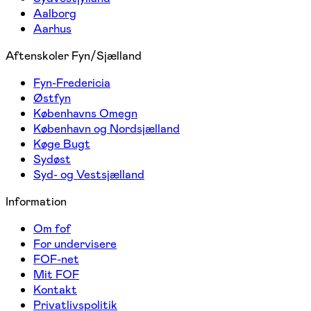
Aalborg
Aarhus
Aftenskoler Fyn/Sjælland
Fyn-Fredericia
Østfyn
Københavns Omegn
København og Nordsjælland
Køge Bugt
Sydøst
Syd- og Vestsjælland
Information
Om fof
For undervisere
FOF-net
Mit FOF
Kontakt
Privatlivspolitik