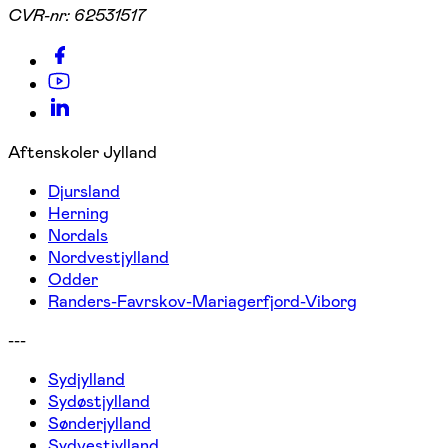
CVR-nr:
62531517
Aftenskoler Jylland
Djursland
Herning
Nordals
Nordvestjylland
Odder
Randers-Favrskov-Mariagerfjord-Viborg
---
Sydjylland
Sydøstjylland
Sønderjylland
Sydvestjylland