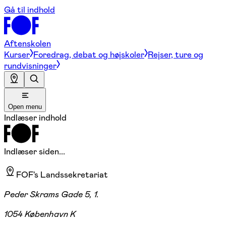
Gå til indhold
Aftenskolen
Kurser
Foredrag, debat og højskoler
Rejser, ture og
rundvisninger
Open menu
Indlæser indhold
Indlæser siden...
FOF's Landssekretariat
Peder Skrams Gade 5, 1.
1054 København K