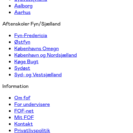
Aalborg
Aarhus
Aftenskoler Fyn/Sjælland
Fyn-Fredericia
Østfyn
Københavns Omegn
København og Nordsjælland
Køge Bugt
Sydøst
Syd- og Vestsjælland
Information
Om fof
For undervisere
FOF-net
Mit FOF
Kontakt
Privatlivspolitik