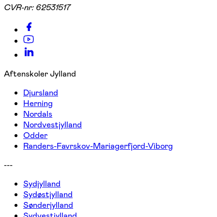
CVR-nr:
62531517
Aftenskoler Jylland
Djursland
Herning
Nordals
Nordvestjylland
Odder
Randers-Favrskov-Mariagerfjord-Viborg
---
Sydjylland
Sydøstjylland
Sønderjylland
Sydvestjylland