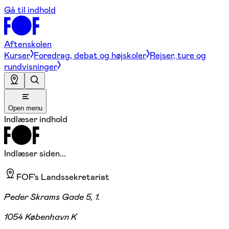
Gå til indhold
Aftenskolen
Kurser
Foredrag, debat og højskoler
Rejser, ture og
rundvisninger
Open menu
Indlæser indhold
Indlæser siden...
FOF's Landssekretariat
Peder Skrams Gade 5, 1.
1054 København K