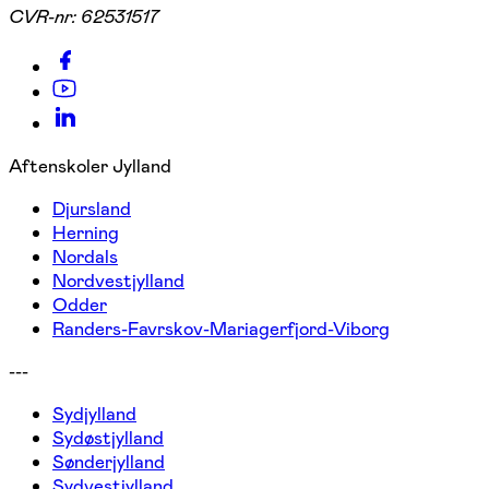
CVR-nr:
62531517
Aftenskoler Jylland
Djursland
Herning
Nordals
Nordvestjylland
Odder
Randers-Favrskov-Mariagerfjord-Viborg
---
Sydjylland
Sydøstjylland
Sønderjylland
Sydvestjylland