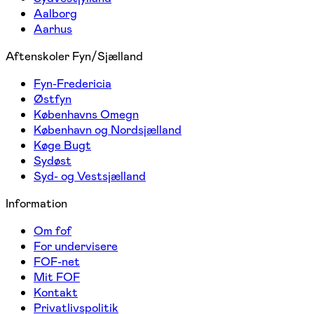
Aalborg
Aarhus
Aftenskoler Fyn/Sjælland
Fyn-Fredericia
Østfyn
Københavns Omegn
København og Nordsjælland
Køge Bugt
Sydøst
Syd- og Vestsjælland
Information
Om fof
For undervisere
FOF-net
Mit FOF
Kontakt
Privatlivspolitik