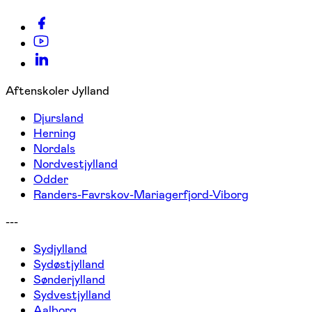
Aftenskoler Jylland
Djursland
Herning
Nordals
Nordvestjylland
Odder
Randers-Favrskov-Mariagerfjord-Viborg
---
Sydjylland
Sydøstjylland
Sønderjylland
Sydvestjylland
Aalborg