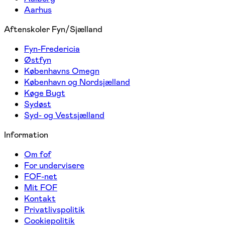
Aarhus
Aftenskoler Fyn/Sjælland
Fyn-Fredericia
Østfyn
Københavns Omegn
København og Nordsjælland
Køge Bugt
Sydøst
Syd- og Vestsjælland
Information
Om fof
For undervisere
FOF-net
Mit FOF
Kontakt
Privatlivspolitik
Cookiepolitik