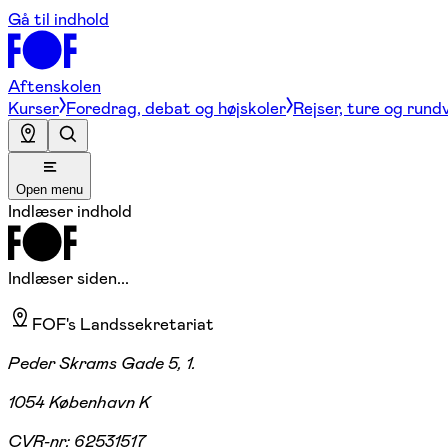
Gå til indhold
Aftenskolen
Kurser
Foredrag, debat og højskoler
Rejser, ture og rund
Open menu
Indlæser indhold
Indlæser siden...
FOF's Landssekretariat
Peder Skrams Gade 5, 1.
1054 København K
CVR-nr:
62531517