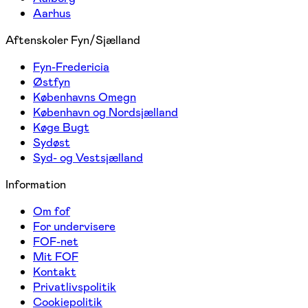
Aarhus
Aftenskoler Fyn/Sjælland
Fyn-Fredericia
Østfyn
Københavns Omegn
København og Nordsjælland
Køge Bugt
Sydøst
Syd- og Vestsjælland
Information
Om fof
For undervisere
FOF-net
Mit FOF
Kontakt
Privatlivspolitik
Cookiepolitik