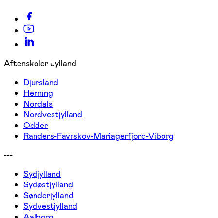
Aftenskoler Jylland
Djursland
Herning
Nordals
Nordvestjylland
Odder
Randers-Favrskov-Mariagerfjord-Viborg
---
Sydjylland
Sydøstjylland
Sønderjylland
Sydvestjylland
Aalborg