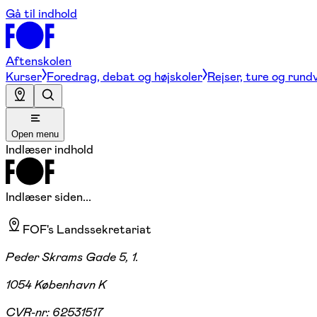
Gå til indhold
Aftenskolen
Kurser
Foredrag, debat og højskoler
Rejser, ture og rund
Open menu
Indlæser indhold
Indlæser siden...
FOF's Landssekretariat
Peder Skrams Gade 5, 1.
1054 København K
CVR-nr:
62531517