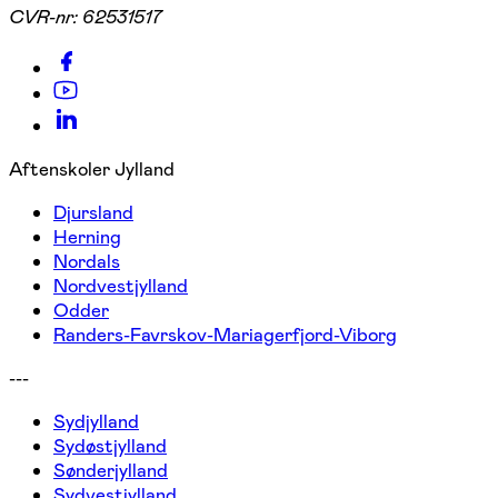
CVR-nr:
62531517
Aftenskoler Jylland
Djursland
Herning
Nordals
Nordvestjylland
Odder
Randers-Favrskov-Mariagerfjord-Viborg
---
Sydjylland
Sydøstjylland
Sønderjylland
Sydvestjylland