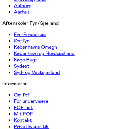
Aalborg
Aarhus
Aftenskoler Fyn/Sjælland
Fyn-Fredericia
Østfyn
Københavns Omegn
København og Nordsjælland
Køge Bugt
Sydøst
Syd- og Vestsjælland
Information
Om fof
For undervisere
FOF-net
Mit FOF
Kontakt
Privatlivspolitik