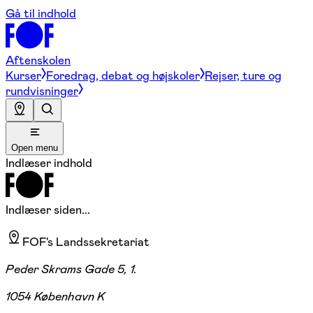
Gå til indhold
Aftenskolen
Kurser
Foredrag, debat og højskoler
Rejser, ture og
rundvisninger
Open menu
Indlæser indhold
Indlæser siden...
FOF's Landssekretariat
Peder Skrams Gade 5, 1.
1054 København K