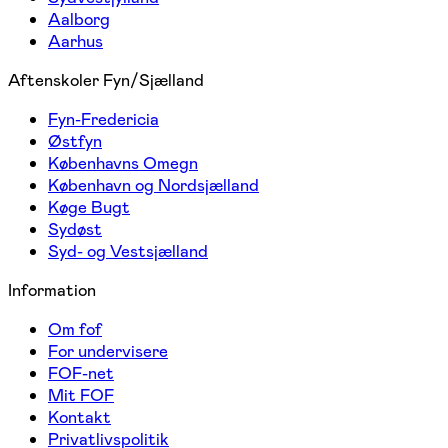
Aalborg
Aarhus
Aftenskoler Fyn/Sjælland
Fyn-Fredericia
Østfyn
Københavns Omegn
København og Nordsjælland
Køge Bugt
Sydøst
Syd- og Vestsjælland
Information
Om fof
For undervisere
FOF-net
Mit FOF
Kontakt
Privatlivspolitik