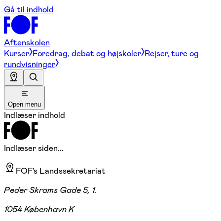
Gå til indhold
Aftenskolen
Kurser
Foredrag, debat og højskoler
Rejser, ture og
rundvisninger
Open menu
Indlæser indhold
Indlæser siden...
FOF's Landssekretariat
Peder Skrams Gade 5, 1.
1054 København K