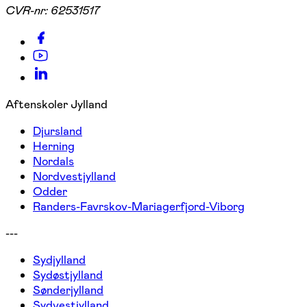
CVR-nr:
62531517
Aftenskoler Jylland
Djursland
Herning
Nordals
Nordvestjylland
Odder
Randers-Favrskov-Mariagerfjord-Viborg
---
Sydjylland
Sydøstjylland
Sønderjylland
Sydvestjylland