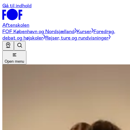
Gå til indhold
Aftenskolen
FOF København og Nordsjælland
Kurser
Foredrag,
debat og højskoler
Rejser, ture og rundvisninger
Open menu