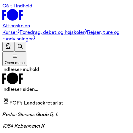
Gå til indhold
Aftenskolen
Kurser
Foredrag, debat og højskoler
Rejser, ture og
rundvisninger
Open menu
Indlæser indhold
Indlæser siden...
FOF's Landssekretariat
Peder Skrams Gade 5, 1.
1054 København K