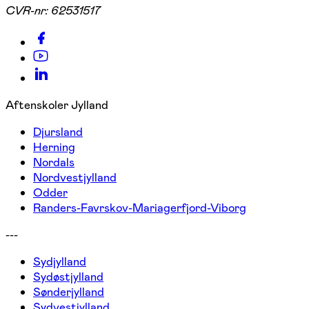
CVR-nr:
62531517
Aftenskoler Jylland
Djursland
Herning
Nordals
Nordvestjylland
Odder
Randers-Favrskov-Mariagerfjord-Viborg
---
Sydjylland
Sydøstjylland
Sønderjylland
Sydvestjylland