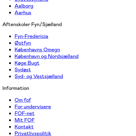
Aalborg
Aarhus
Aftenskoler Fyn/Sjælland
Fyn-Fredericia
Østfyn
Københavns Omegn
København og Nordsjælland
Køge Bugt
Sydøst
Syd- og Vestsjælland
Information
Om fof
For undervisere
FOF-net
Mit FOF
Kontakt
Privatlivspolitik