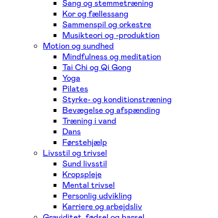
Sang og stemmetræning
Kor og fællessang
Sammenspil og orkestre
Musikteori og -produktion
Motion og sundhed
Mindfulness og meditation
Tai Chi og Qi Gong
Yoga
Pilates
Styrke- og konditionstræning
Bevægelse og afspænding
Træning i vand
Dans
Førstehjælp
Livsstil og trivsel
Sund livsstil
Kropspleje
Mental trivsel
Personlig udvikling
Karriere og arbejdsliv
Graviditet, fødsel og barsel