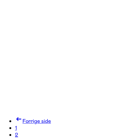
FOF København og Nordsjælland
Se hold
Vingummikursus – voksne og børn
fra 6 år
Farum
1 hold
Forrige side
1
2