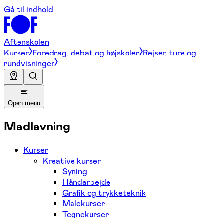
Gå til indhold
Aftenskolen
Kurser
Foredrag, debat og højskoler
Rejser, ture og
rundvisninger
Open menu
Madlavning
Kurser
Kreative kurser
Syning
Håndarbejde
Grafik og trykketeknik
Malekurser
Tegnekurser