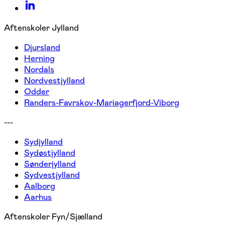
Aftenskoler Jylland
Djursland
Herning
Nordals
Nordvestjylland
Odder
Randers-Favrskov-Mariagerfjord-Viborg
---
Sydjylland
Sydøstjylland
Sønderjylland
Sydvestjylland
Aalborg
Aarhus
Aftenskoler Fyn/Sjælland