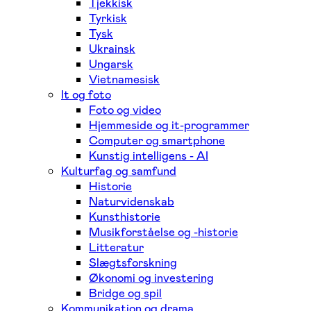
Tjekkisk
Tyrkisk
Tysk
Ukrainsk
Ungarsk
Vietnamesisk
It og foto
Foto og video
Hjemmeside og it-programmer
Computer og smartphone
Kunstig intelligens - AI
Kulturfag og samfund
Historie
Naturvidenskab
Kunsthistorie
Musikforståelse og -historie
Litteratur
Slægtsforskning
Økonomi og investering
Bridge og spil
Kommunikation og drama