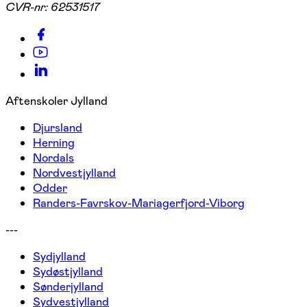
CVR-nr:
62531517
Aftenskoler Jylland
Djursland
Herning
Nordals
Nordvestjylland
Odder
Randers-Favrskov-Mariagerfjord-Viborg
---
Sydjylland
Sydøstjylland
Sønderjylland
Sydvestjylland