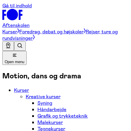
Gå til indhold
Aftenskolen
Kurser
Foredrag, debat og højskoler
Rejser, ture og
rundvisninger
Open menu
Motion, dans og drama
Kurser
Kreative kurser
Syning
Håndarbejde
Grafik og trykketeknik
Malekurser
Tegnekurser