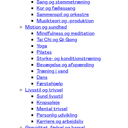
Sang og stemmetræning
Kor og fællessang
Sammenspil og orkestre
Musikteori og -produktion
Motion og sundhed
Mindfulness og meditation
Tai Chi og Qi Gong
Yoga
Pilates
Styrke- og konditionstræning
Bevægelse og afspænding
Træning i vand
Dans
Førstehjælp
Livsstil og trivsel
Sund livsstil
Kropspleje
Mental trivsel
Personlig udvikling
Karriere og arbejdsliv
Graviditet, fødsel og barsel