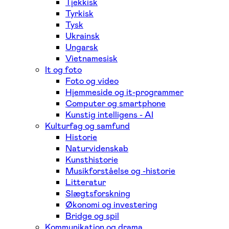
Tjekkisk
Tyrkisk
Tysk
Ukrainsk
Ungarsk
Vietnamesisk
It og foto
Foto og video
Hjemmeside og it-programmer
Computer og smartphone
Kunstig intelligens - AI
Kulturfag og samfund
Historie
Naturvidenskab
Kunsthistorie
Musikforståelse og -historie
Litteratur
Slægtsforskning
Økonomi og investering
Bridge og spil
Kommunikation og drama