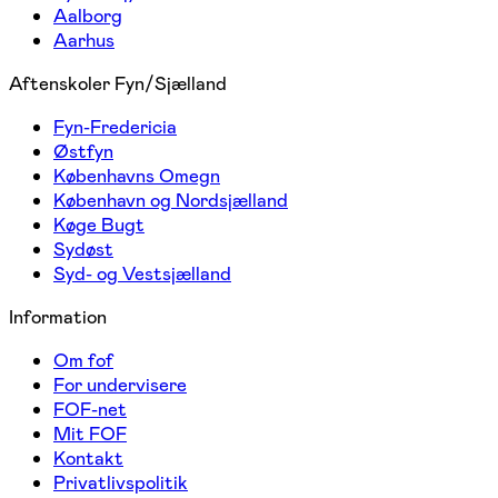
Aalborg
Aarhus
Aftenskoler Fyn/Sjælland
Fyn-Fredericia
Østfyn
Københavns Omegn
København og Nordsjælland
Køge Bugt
Sydøst
Syd- og Vestsjælland
Information
Om fof
For undervisere
FOF-net
Mit FOF
Kontakt
Privatlivspolitik