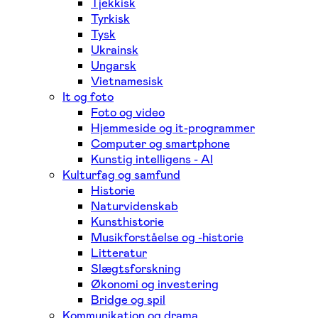
Tjekkisk
Tyrkisk
Tysk
Ukrainsk
Ungarsk
Vietnamesisk
It og foto
Foto og video
Hjemmeside og it-programmer
Computer og smartphone
Kunstig intelligens - AI
Kulturfag og samfund
Historie
Naturvidenskab
Kunsthistorie
Musikforståelse og -historie
Litteratur
Slægtsforskning
Økonomi og investering
Bridge og spil
Kommunikation og drama