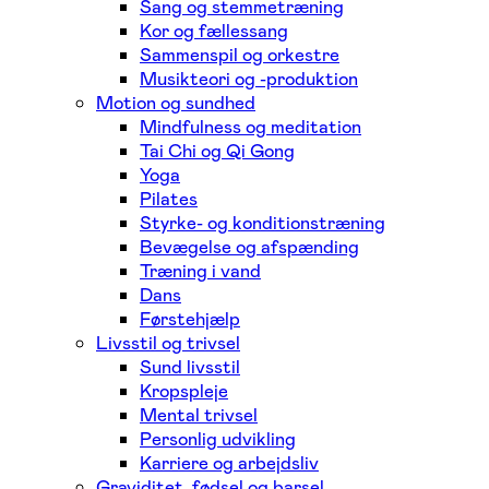
Sang og stemmetræning
Kor og fællessang
Sammenspil og orkestre
Musikteori og -produktion
Motion og sundhed
Mindfulness og meditation
Tai Chi og Qi Gong
Yoga
Pilates
Styrke- og konditionstræning
Bevægelse og afspænding
Træning i vand
Dans
Førstehjælp
Livsstil og trivsel
Sund livsstil
Kropspleje
Mental trivsel
Personlig udvikling
Karriere og arbejdsliv
Graviditet, fødsel og barsel