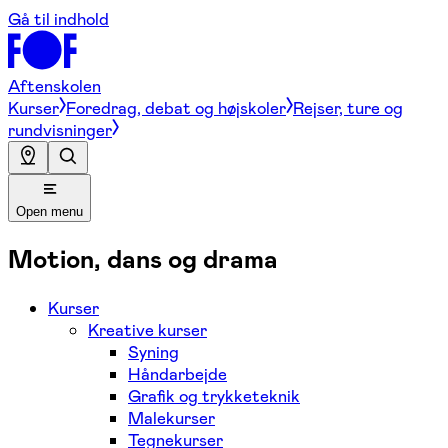
Gå til indhold
Aftenskolen
Kurser
Foredrag, debat og højskoler
Rejser, ture og
rundvisninger
Open menu
Motion, dans og drama
Kurser
Kreative kurser
Syning
Håndarbejde
Grafik og trykketeknik
Malekurser
Tegnekurser