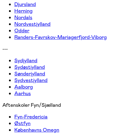
Djursland
Herning
Nordals
Nordvestjylland
Odder
Randers-Favrskov-Mariagerfjord-Viborg
---
Sydjylland
Sydøstjylland
Sønderjylland
Sydvestjylland
Aalborg
Aarhus
Aftenskoler Fyn/Sjælland
Fyn-Fredericia
Østfyn
Københavns Omegn