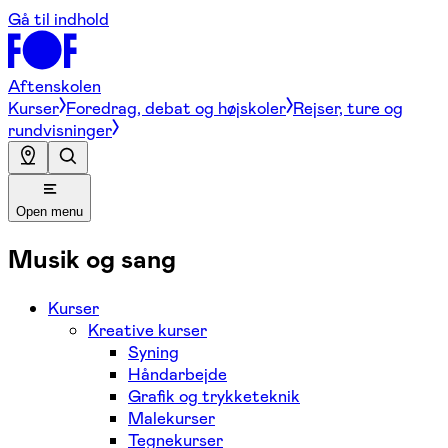
Gå til indhold
Aftenskolen
Kurser
Foredrag, debat og højskoler
Rejser, ture og
rundvisninger
Open menu
Musik og sang
Kurser
Kreative kurser
Syning
Håndarbejde
Grafik og trykketeknik
Malekurser
Tegnekurser