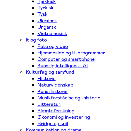
Tjekkisk
Tyrkisk
Tysk
Ukrainsk
Ungarsk
Vietnamesisk
It og foto
Foto og video
Hjemmeside og it-programmer
Computer og smartphone
Kunstig intelligens - AI
Kulturfag og samfund
Historie
Naturvidenskab
Kunsthistorie
Musikforståelse og -historie
Litteratur
Slægtsforskning
Økonomi og investering
Bridge og spil
Kommunikation og drama