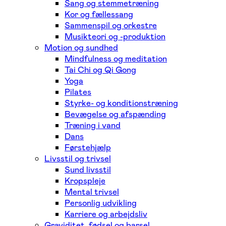
Sang og stemmetræning
Kor og fællessang
Sammenspil og orkestre
Musikteori og -produktion
Motion og sundhed
Mindfulness og meditation
Tai Chi og Qi Gong
Yoga
Pilates
Styrke- og konditionstræning
Bevægelse og afspænding
Træning i vand
Dans
Førstehjælp
Livsstil og trivsel
Sund livsstil
Kropspleje
Mental trivsel
Personlig udvikling
Karriere og arbejdsliv
Graviditet, fødsel og barsel