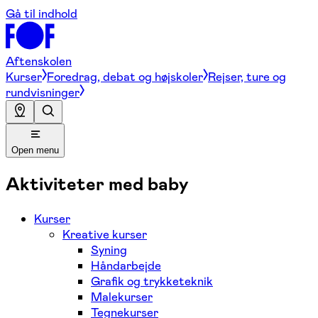
Gå til indhold
Aftenskolen
Kurser
Foredrag, debat og højskoler
Rejser, ture og
rundvisninger
Open menu
Aktiviteter med baby
Kurser
Kreative kurser
Syning
Håndarbejde
Grafik og trykketeknik
Malekurser
Tegnekurser