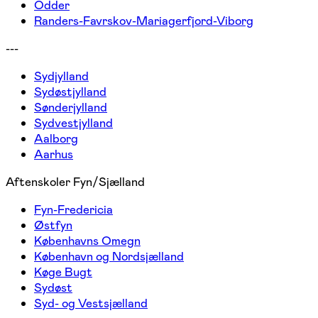
Odder
Randers-Favrskov-Mariagerfjord-Viborg
---
Sydjylland
Sydøstjylland
Sønderjylland
Sydvestjylland
Aalborg
Aarhus
Aftenskoler Fyn/Sjælland
Fyn-Fredericia
Østfyn
Københavns Omegn
København og Nordsjælland
Køge Bugt
Sydøst
Syd- og Vestsjælland