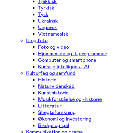
Tjekkisk
Tyrkisk
Tysk
Ukrainsk
Ungarsk
Vietnamesisk
It og foto
Foto og video
Hjemmeside og it-programmer
Computer og smartphone
Kunstig intelligens - AI
Kulturfag og samfund
Historie
Naturvidenskab
Kunsthistorie
Musikforståelse og -historie
Litteratur
Slægtsforskning
Økonomi og investering
Bridge og spil
Kommunikation og drama