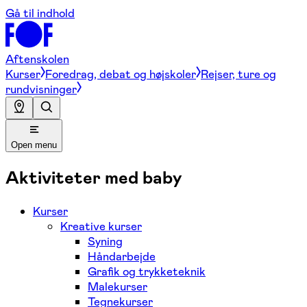
Gå til indhold
Aftenskolen
Kurser
Foredrag, debat og højskoler
Rejser, ture og
rundvisninger
Open menu
Aktiviteter med baby
Kurser
Kreative kurser
Syning
Håndarbejde
Grafik og trykketeknik
Malekurser
Tegnekurser