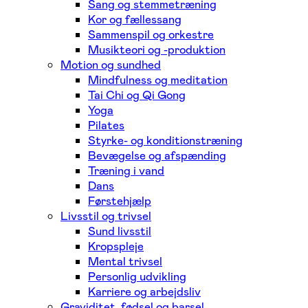
Sang og stemmetræning
Kor og fællessang
Sammenspil og orkestre
Musikteori og -produktion
Motion og sundhed
Mindfulness og meditation
Tai Chi og Qi Gong
Yoga
Pilates
Styrke- og konditionstræning
Bevægelse og afspænding
Træning i vand
Dans
Førstehjælp
Livsstil og trivsel
Sund livsstil
Kropspleje
Mental trivsel
Personlig udvikling
Karriere og arbejdsliv
Graviditet, fødsel og barsel