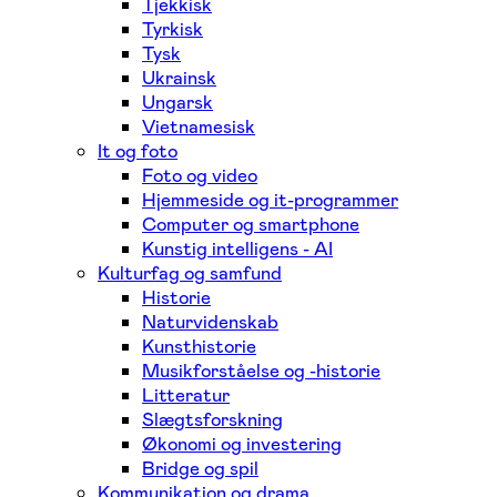
Tjekkisk
Tyrkisk
Tysk
Ukrainsk
Ungarsk
Vietnamesisk
It og foto
Foto og video
Hjemmeside og it-programmer
Computer og smartphone
Kunstig intelligens - AI
Kulturfag og samfund
Historie
Naturvidenskab
Kunsthistorie
Musikforståelse og -historie
Litteratur
Slægtsforskning
Økonomi og investering
Bridge og spil
Kommunikation og drama