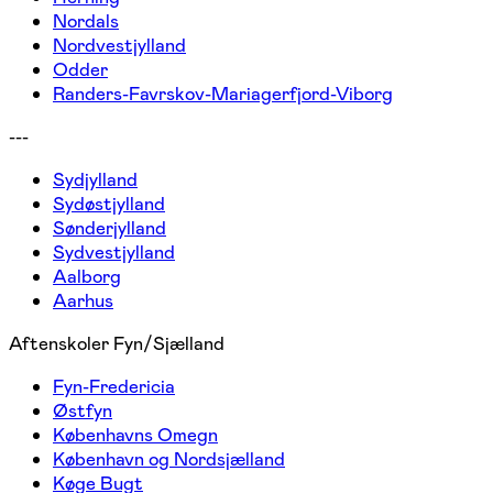
Nordals
Nordvestjylland
Odder
Randers-Favrskov-Mariagerfjord-Viborg
---
Sydjylland
Sydøstjylland
Sønderjylland
Sydvestjylland
Aalborg
Aarhus
Aftenskoler Fyn/Sjælland
Fyn-Fredericia
Østfyn
Københavns Omegn
København og Nordsjælland
Køge Bugt