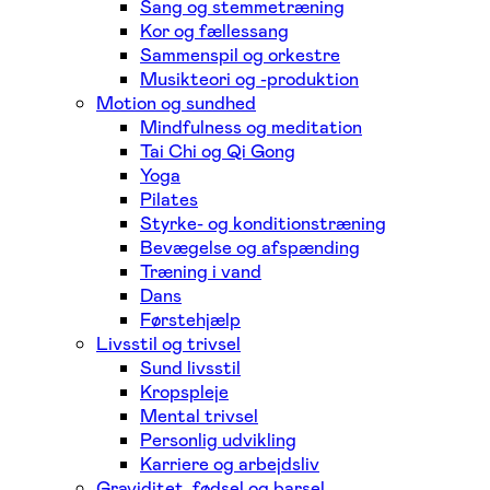
Sang og stemmetræning
Kor og fællessang
Sammenspil og orkestre
Musikteori og -produktion
Motion og sundhed
Mindfulness og meditation
Tai Chi og Qi Gong
Yoga
Pilates
Styrke- og konditionstræning
Bevægelse og afspænding
Træning i vand
Dans
Førstehjælp
Livsstil og trivsel
Sund livsstil
Kropspleje
Mental trivsel
Personlig udvikling
Karriere og arbejdsliv
Graviditet, fødsel og barsel