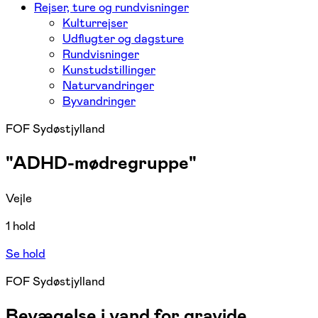
Rejser, ture og rundvisninger
Kulturrejser
Udflugter og dagsture
Rundvisninger
Kunstudstillinger
Naturvandringer
Byvandringer
FOF Sydøstjylland
"ADHD-mødregruppe"
Vejle
1 hold
Se hold
FOF Sydøstjylland
Bevægelse i vand for gravide