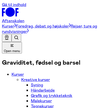
Gå til indhold
Aftenskolen
Kurser
Foredrag, debat og højskoler
Rejser, ture og
rundvisninger
Open menu
Graviditet, fødsel og barsel
Kurser
Kreative kurser
Syning
Håndarbejde
Grafik og trykketeknik
Malekurser
Tegnekurser