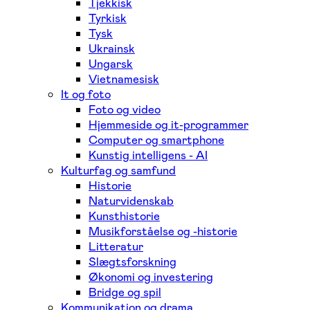
Tjekkisk
Tyrkisk
Tysk
Ukrainsk
Ungarsk
Vietnamesisk
It og foto
Foto og video
Hjemmeside og it-programmer
Computer og smartphone
Kunstig intelligens - AI
Kulturfag og samfund
Historie
Naturvidenskab
Kunsthistorie
Musikforståelse og -historie
Litteratur
Slægtsforskning
Økonomi og investering
Bridge og spil
Kommunikation og drama