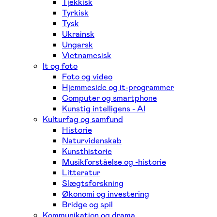
Tjekkisk
Tyrkisk
Tysk
Ukrainsk
Ungarsk
Vietnamesisk
It og foto
Foto og video
Hjemmeside og it-programmer
Computer og smartphone
Kunstig intelligens - AI
Kulturfag og samfund
Historie
Naturvidenskab
Kunsthistorie
Musikforståelse og -historie
Litteratur
Slægtsforskning
Økonomi og investering
Bridge og spil
Kommunikation og drama