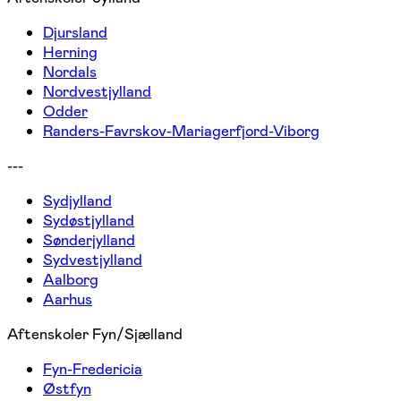
Djursland
Herning
Nordals
Nordvestjylland
Odder
Randers-Favrskov-Mariagerfjord-Viborg
---
Sydjylland
Sydøstjylland
Sønderjylland
Sydvestjylland
Aalborg
Aarhus
Aftenskoler Fyn/Sjælland
Fyn-Fredericia
Østfyn