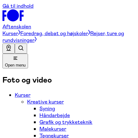
Gå til indhold
Aftenskolen
Kurser
Foredrag, debat og højskoler
Rejser, ture og
rundvisninger
Open menu
Foto og video
Kurser
Kreative kurser
Syning
Håndarbejde
Grafik og trykketeknik
Malekurser
Tegnekurser