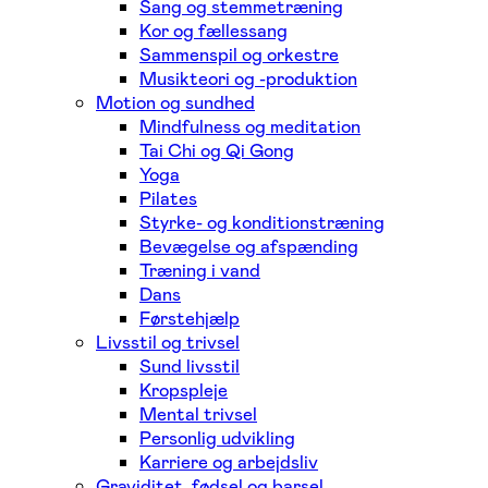
Sang og stemmetræning
Kor og fællessang
Sammenspil og orkestre
Musikteori og -produktion
Motion og sundhed
Mindfulness og meditation
Tai Chi og Qi Gong
Yoga
Pilates
Styrke- og konditionstræning
Bevægelse og afspænding
Træning i vand
Dans
Førstehjælp
Livsstil og trivsel
Sund livsstil
Kropspleje
Mental trivsel
Personlig udvikling
Karriere og arbejdsliv
Graviditet, fødsel og barsel