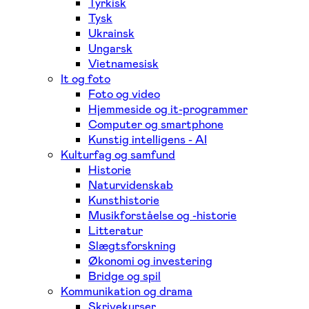
Tyrkisk
Tysk
Ukrainsk
Ungarsk
Vietnamesisk
It og foto
Foto og video
Hjemmeside og it-programmer
Computer og smartphone
Kunstig intelligens - AI
Kulturfag og samfund
Historie
Naturvidenskab
Kunsthistorie
Musikforståelse og -historie
Litteratur
Slægtsforskning
Økonomi og investering
Bridge og spil
Kommunikation og drama
Skrivekurser