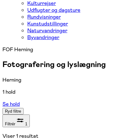
Kulturrejser
Udflugter og dagsture
Rundvisninger
Kunstudstillinger
Naturvandringer
Byvandringer
FOF Herning
Fotografering og lyslægning
Herning
1 hold
Se hold
Ryd filtre
Filtrér
1
Viser
1
resultat