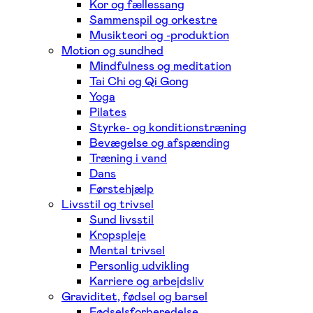
Kor og fællessang
Sammenspil og orkestre
Musikteori og -produktion
Motion og sundhed
Mindfulness og meditation
Tai Chi og Qi Gong
Yoga
Pilates
Styrke- og konditionstræning
Bevægelse og afspænding
Træning i vand
Dans
Førstehjælp
Livsstil og trivsel
Sund livsstil
Kropspleje
Mental trivsel
Personlig udvikling
Karriere og arbejdsliv
Graviditet, fødsel og barsel
Fødselsforberedelse