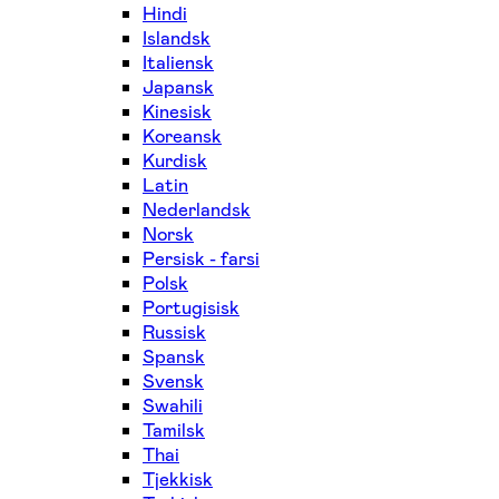
Hindi
Islandsk
Italiensk
Japansk
Kinesisk
Koreansk
Kurdisk
Latin
Nederlandsk
Norsk
Persisk - farsi
Polsk
Portugisisk
Russisk
Spansk
Svensk
Swahili
Tamilsk
Thai
Tjekkisk