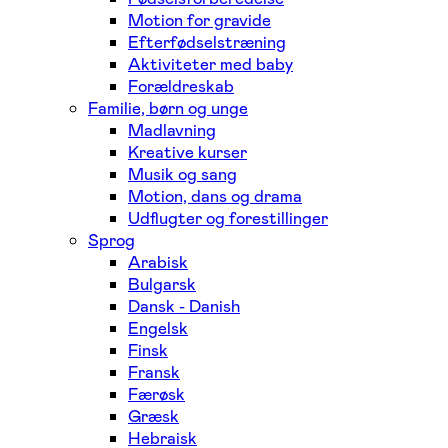
Motion for gravide
Efterfødselstræning
Aktiviteter med baby
Forældreskab
Familie, børn og unge
Madlavning
Kreative kurser
Musik og sang
Motion, dans og drama
Udflugter og forestillinger
Sprog
Arabisk
Bulgarsk
Dansk - Danish
Engelsk
Finsk
Fransk
Færøsk
Græsk
Hebraisk