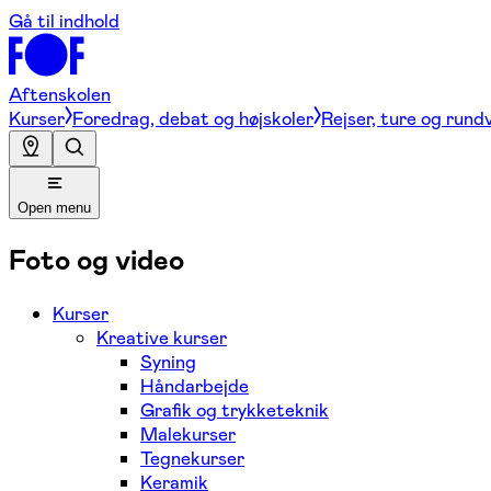
Gå til indhold
Aftenskolen
Kurser
Foredrag, debat og højskoler
Rejser, ture og rund
Open menu
Foto og video
Kurser
Kreative kurser
Syning
Håndarbejde
Grafik og trykketeknik
Malekurser
Tegnekurser
Keramik