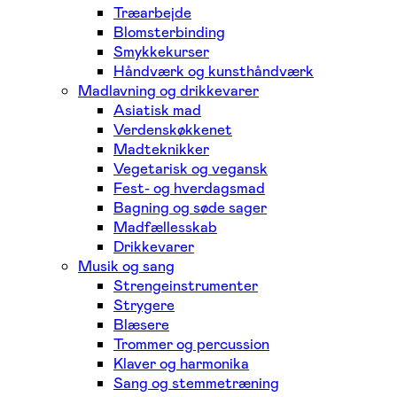
Træarbejde
Blomsterbinding
Smykkekurser
Håndværk og kunsthåndværk
Madlavning og drikkevarer
Asiatisk mad
Verdenskøkkenet
Madteknikker
Vegetarisk og vegansk
Fest- og hverdagsmad
Bagning og søde sager
Madfællesskab
Drikkevarer
Musik og sang
Strengeinstrumenter
Strygere
Blæsere
Trommer og percussion
Klaver og harmonika
Sang og stemmetræning