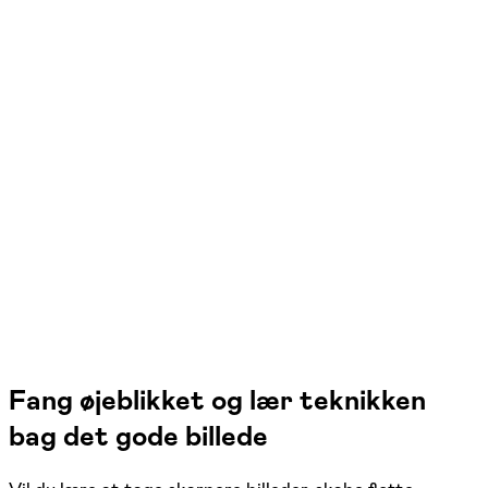
FOF Aarhus
Se hold
Portrætfoto
Aarhus N
1 hold
Fang øjeblikket og lær teknikken
bag det gode billede