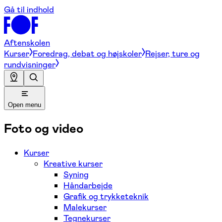
Gå til indhold
Aftenskolen
Kurser
Foredrag, debat og højskoler
Rejser, ture og
rundvisninger
Open menu
Foto og video
Kurser
Kreative kurser
Syning
Håndarbejde
Grafik og trykketeknik
Malekurser
Tegnekurser