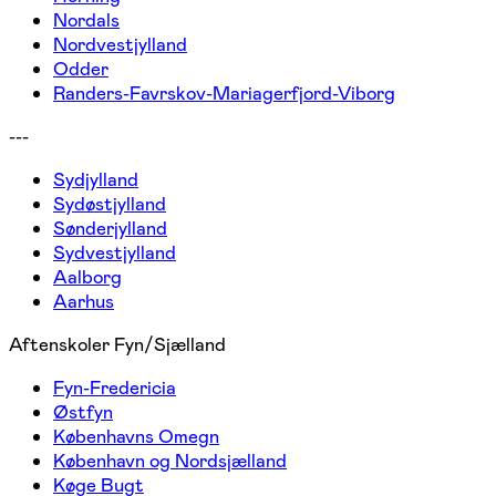
Nordals
Nordvestjylland
Odder
Randers-Favrskov-Mariagerfjord-Viborg
---
Sydjylland
Sydøstjylland
Sønderjylland
Sydvestjylland
Aalborg
Aarhus
Aftenskoler Fyn/Sjælland
Fyn-Fredericia
Østfyn
Københavns Omegn
København og Nordsjælland
Køge Bugt