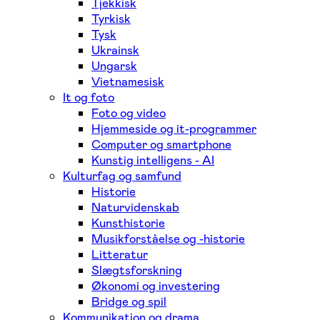
Tjekkisk
Tyrkisk
Tysk
Ukrainsk
Ungarsk
Vietnamesisk
It og foto
Foto og video
Hjemmeside og it-programmer
Computer og smartphone
Kunstig intelligens - AI
Kulturfag og samfund
Historie
Naturvidenskab
Kunsthistorie
Musikforståelse og -historie
Litteratur
Slægtsforskning
Økonomi og investering
Bridge og spil
Kommunikation og drama