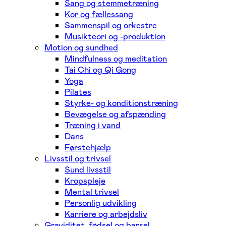
Sang og stemmetræning
Kor og fællessang
Sammenspil og orkestre
Musikteori og -produktion
Motion og sundhed
Mindfulness og meditation
Tai Chi og Qi Gong
Yoga
Pilates
Styrke- og konditionstræning
Bevægelse og afspænding
Træning i vand
Dans
Førstehjælp
Livsstil og trivsel
Sund livsstil
Kropspleje
Mental trivsel
Personlig udvikling
Karriere og arbejdsliv
Graviditet, fødsel og barsel