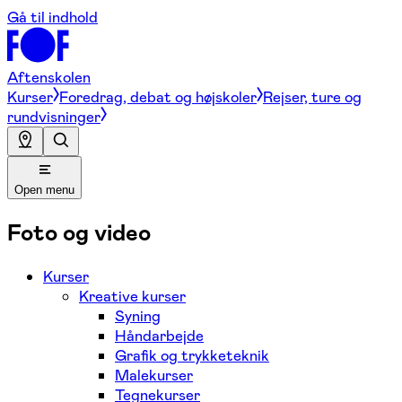
Gå til indhold
Aftenskolen
Kurser
Foredrag, debat og højskoler
Rejser, ture og
rundvisninger
Open menu
Foto og video
Kurser
Kreative kurser
Syning
Håndarbejde
Grafik og trykketeknik
Malekurser
Tegnekurser