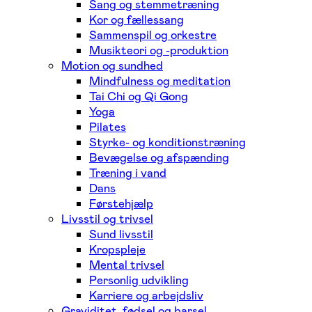
Sang og stemmetræning
Kor og fællessang
Sammenspil og orkestre
Musikteori og -produktion
Motion og sundhed
Mindfulness og meditation
Tai Chi og Qi Gong
Yoga
Pilates
Styrke- og konditionstræning
Bevægelse og afspænding
Træning i vand
Dans
Førstehjælp
Livsstil og trivsel
Sund livsstil
Kropspleje
Mental trivsel
Personlig udvikling
Karriere og arbejdsliv
Graviditet, fødsel og barsel