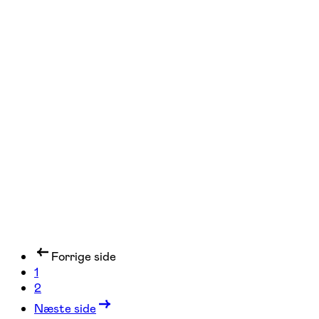
FOF København og Nordsjælland
Se hold
Kameraet op af lommen – mobilfoto
og video
København K, Virum
2 hold
Forrige side
1
2
Næste side