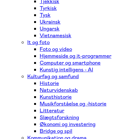
Tjekkisk
Tyrkisk
Tysk
Ukrainsk
Ungarsk
Vietnamesisk
It og foto
Foto og video
Hjemmeside og it-programmer
Computer og smartphone
Kunstig intelligens - AI
Kulturfag og samfund
Historie
Naturvidenskab
Kunsthistorie
Musikforståelse og -historie
Litteratur
Slægtsforskning
Økonomi og investering
Bridge og spil
Kommunikation og drama