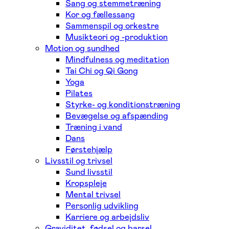
Sang og stemmetræning
Kor og fællessang
Sammenspil og orkestre
Musikteori og -produktion
Motion og sundhed
Mindfulness og meditation
Tai Chi og Qi Gong
Yoga
Pilates
Styrke- og konditionstræning
Bevægelse og afspænding
Træning i vand
Dans
Førstehjælp
Livsstil og trivsel
Sund livsstil
Kropspleje
Mental trivsel
Personlig udvikling
Karriere og arbejdsliv
Graviditet, fødsel og barsel