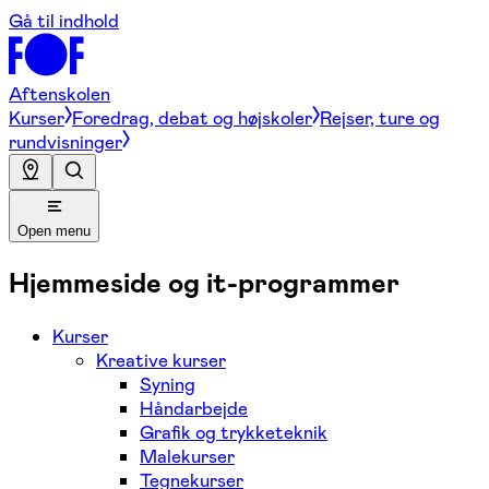
Gå til indhold
Aftenskolen
Kurser
Foredrag, debat og højskoler
Rejser, ture og
rundvisninger
Open menu
Hjemmeside og it-programmer
Kurser
Kreative kurser
Syning
Håndarbejde
Grafik og trykketeknik
Malekurser
Tegnekurser