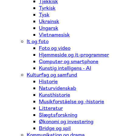
Tjekkisk
Tyrkisk
Tysk
Ukrainsk
Ungarsk
Vietnamesisk
It og foto
Foto og video
Hjemmeside og it-programmer
Computer og smartphone
Kunstig intelligens - AI
Kulturfag og samfund
Historie
Naturvidenskab
Kunsthistorie
Musikforståelse og -historie
Litteratur
Slægtsforskning
Økonomi og investering
Bridge og spil
Kommunikation og drama