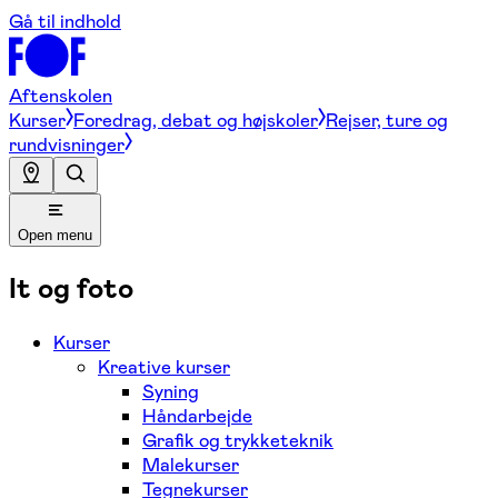
Gå til indhold
Aftenskolen
Kurser
Foredrag, debat og højskoler
Rejser, ture og
rundvisninger
Open menu
It og foto
Kurser
Kreative kurser
Syning
Håndarbejde
Grafik og trykketeknik
Malekurser
Tegnekurser