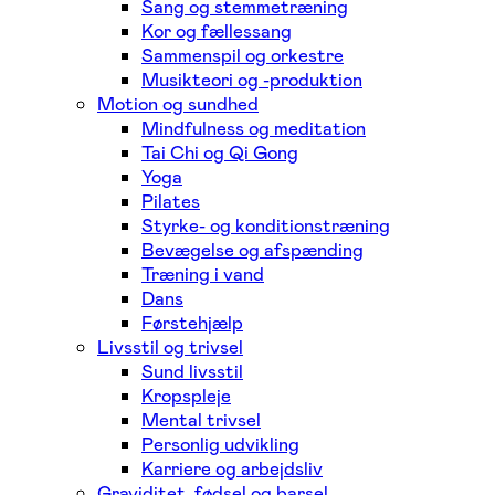
Sang og stemmetræning
Kor og fællessang
Sammenspil og orkestre
Musikteori og -produktion
Motion og sundhed
Mindfulness og meditation
Tai Chi og Qi Gong
Yoga
Pilates
Styrke- og konditionstræning
Bevægelse og afspænding
Træning i vand
Dans
Førstehjælp
Livsstil og trivsel
Sund livsstil
Kropspleje
Mental trivsel
Personlig udvikling
Karriere og arbejdsliv
Graviditet, fødsel og barsel