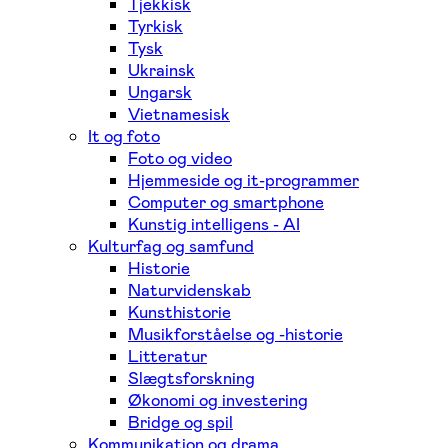
Tjekkisk
Tyrkisk
Tysk
Ukrainsk
Ungarsk
Vietnamesisk
It og foto
Foto og video
Hjemmeside og it-programmer
Computer og smartphone
Kunstig intelligens - AI
Kulturfag og samfund
Historie
Naturvidenskab
Kunsthistorie
Musikforståelse og -historie
Litteratur
Slægtsforskning
Økonomi og investering
Bridge og spil
Kommunikation og drama