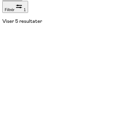
Filtrér
1
Viser
5
resultater
NYHED