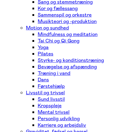
Sang og stemmetræning
Kor og fællessang
Sammenspil og orkestre
Musikteori og -produktion
Motion og sundhed
Mindfulness og meditation
Tai Chi og Qi Gong
Yoga
Pilates
Styrke- og konditionstræning
Bevægelse og afspænding
Træning i vand
Dans
Førstehjælp
Livsstil og trivsel
Sund livsstil
Kropspleje
Mental trivsel
Personlig udvikling
Karriere og arbejdsliv
Graviditet, fødsel og barsel