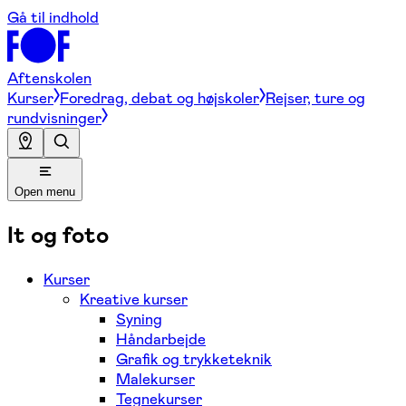
Gå til indhold
Aftenskolen
Kurser
Foredrag, debat og højskoler
Rejser, ture og
rundvisninger
Open menu
It og foto
Kurser
Kreative kurser
Syning
Håndarbejde
Grafik og trykketeknik
Malekurser
Tegnekurser