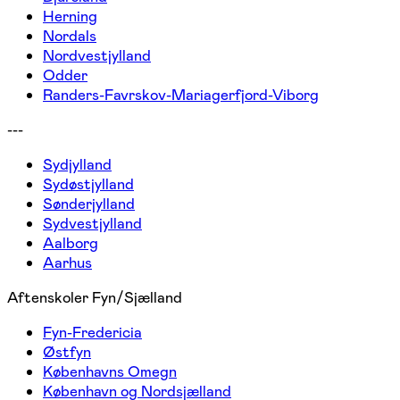
Herning
Nordals
Nordvestjylland
Odder
Randers-Favrskov-Mariagerfjord-Viborg
---
Sydjylland
Sydøstjylland
Sønderjylland
Sydvestjylland
Aalborg
Aarhus
Aftenskoler Fyn/Sjælland
Fyn-Fredericia
Østfyn
Københavns Omegn
København og Nordsjælland