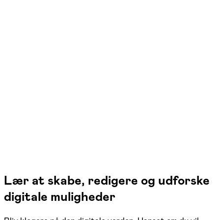
FOF Aalborg
Se hold
iPhone/iPad begynder (trin 1)
Aalborg SV
2 hold
Lær at skabe, redigere og udforske
digitale muligheder