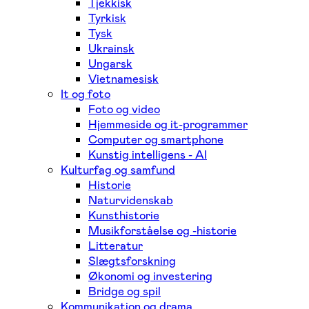
Tjekkisk
Tyrkisk
Tysk
Ukrainsk
Ungarsk
Vietnamesisk
It og foto
Foto og video
Hjemmeside og it-programmer
Computer og smartphone
Kunstig intelligens - AI
Kulturfag og samfund
Historie
Naturvidenskab
Kunsthistorie
Musikforståelse og -historie
Litteratur
Slægtsforskning
Økonomi og investering
Bridge og spil
Kommunikation og drama