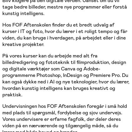
Bliv klogere på den digitale verden. Uanset om du vil
tage bedre billeder, mestre nye programmer eller forstå
kunstig intelligens.
Hos FOF Aftenskolen finder du et bredt udvalg af
kurser i IT og foto, hvor du lærer i et roligt tempo og får
viden, du kan bruge i hverdagen, på arbejdet eller i dine
kreative projekter.
På vores kurser kan du arbejde med alt fra
billedredigering og fototeknik til filmproduktion, design
og digitale værktøjer som Canva og Adobe-
programmerne Photoshop, InDesign og Premiere Pro. Du
kan også dykke ned i AI og nye teknologier, hvor du lærer,
hvordan kunstig intelligens kan bruges kreativt og
praktisk.
Undervisningen hos FOF Aftenskolen foregår i små hold
med plads til spørgsmål, fordybelse og sjov undervejs.
Vores undervisere er erfarne fagfolk, der deler deres
viden på en nærværende og tilgængelig måde, så du
lærer med både hoved og hænder.