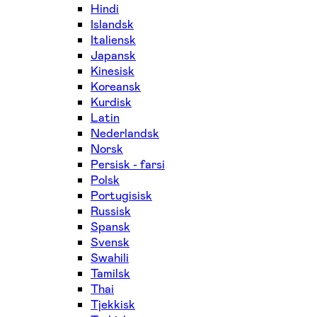
Hindi
Islandsk
Italiensk
Japansk
Kinesisk
Koreansk
Kurdisk
Latin
Nederlandsk
Norsk
Persisk - farsi
Polsk
Portugisisk
Russisk
Spansk
Svensk
Swahili
Tamilsk
Thai
Tjekkisk