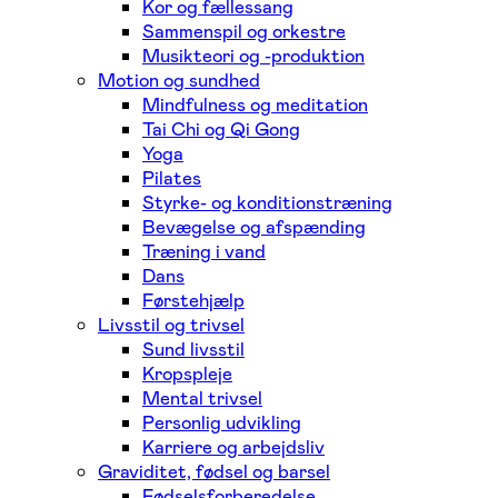
Kor og fællessang
Sammenspil og orkestre
Musikteori og -produktion
Motion og sundhed
Mindfulness og meditation
Tai Chi og Qi Gong
Yoga
Pilates
Styrke- og konditionstræning
Bevægelse og afspænding
Træning i vand
Dans
Førstehjælp
Livsstil og trivsel
Sund livsstil
Kropspleje
Mental trivsel
Personlig udvikling
Karriere og arbejdsliv
Graviditet, fødsel og barsel
Fødselsforberedelse