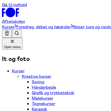
Gå til indhold
Aftenskolen
Kurser
Foredrag, debat og højskoler
Rejser, ture og rund
Open menu
It og foto
Kurser
Kreative kurser
Syning
Håndarbejde
Grafik og trykketeknik
Malekurser
Tegnekurser
Keramik