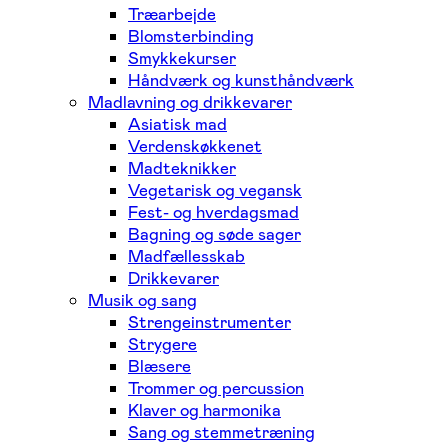
Træarbejde
Blomsterbinding
Smykkekurser
Håndværk og kunsthåndværk
Madlavning og drikkevarer
Asiatisk mad
Verdenskøkkenet
Madteknikker
Vegetarisk og vegansk
Fest- og hverdagsmad
Bagning og søde sager
Madfællesskab
Drikkevarer
Musik og sang
Strengeinstrumenter
Strygere
Blæsere
Trommer og percussion
Klaver og harmonika
Sang og stemmetræning