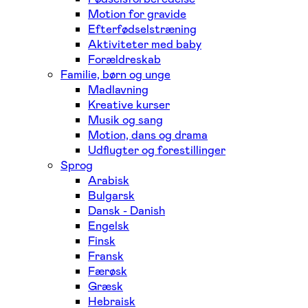
Motion for gravide
Efterfødselstræning
Aktiviteter med baby
Forældreskab
Familie, børn og unge
Madlavning
Kreative kurser
Musik og sang
Motion, dans og drama
Udflugter og forestillinger
Sprog
Arabisk
Bulgarsk
Dansk - Danish
Engelsk
Finsk
Fransk
Færøsk
Græsk
Hebraisk