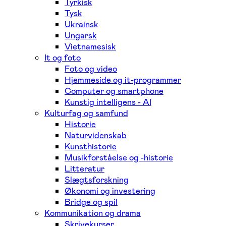
Tyrkisk
Tysk
Ukrainsk
Ungarsk
Vietnamesisk
It og foto
Foto og video
Hjemmeside og it-programmer
Computer og smartphone
Kunstig intelligens - AI
Kulturfag og samfund
Historie
Naturvidenskab
Kunsthistorie
Musikforståelse og -historie
Litteratur
Slægtsforskning
Økonomi og investering
Bridge og spil
Kommunikation og drama
Skrivekurser