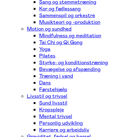
Sang og stemmetræning
Kor og fællessang
Sammenspil og orkestre
Musikteori og -produktion
Motion og sundhed
Mindfulness og meditation
Tai Chi og Qi Gong
Yoga
Pilates
Styrke- og konditionstræning
Bevægelse og afspænding
Træning i vand
Dans
Førstehjælp
Livsstil og trivsel
Sund livsstil
Kropspleje
Mental trivsel
Personlig udvikling
Karriere og arbejdsliv
Graviditet, fødsel og barsel