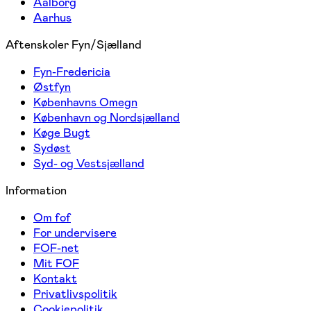
Aalborg
Aarhus
Aftenskoler Fyn/Sjælland
Fyn-Fredericia
Østfyn
Københavns Omegn
København og Nordsjælland
Køge Bugt
Sydøst
Syd- og Vestsjælland
Information
Om fof
For undervisere
FOF-net
Mit FOF
Kontakt
Privatlivspolitik
Cookiepolitik