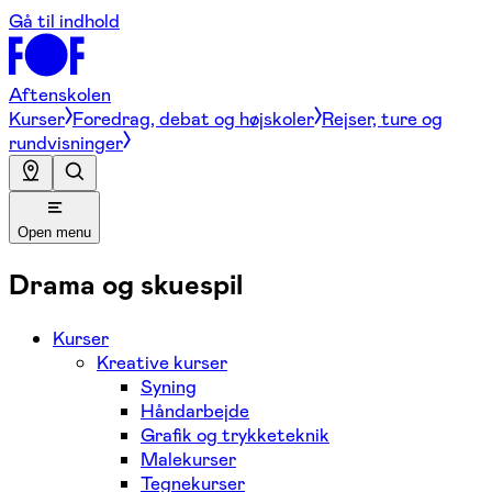
Gå til indhold
Aftenskolen
Kurser
Foredrag, debat og højskoler
Rejser, ture og
rundvisninger
Open menu
Drama og skuespil
Kurser
Kreative kurser
Syning
Håndarbejde
Grafik og trykketeknik
Malekurser
Tegnekurser