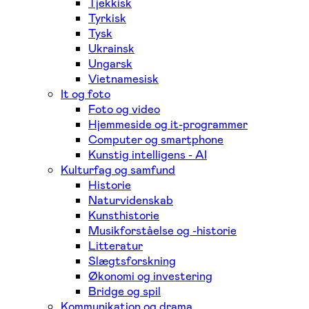
Tjekkisk
Tyrkisk
Tysk
Ukrainsk
Ungarsk
Vietnamesisk
It og foto
Foto og video
Hjemmeside og it-programmer
Computer og smartphone
Kunstig intelligens - AI
Kulturfag og samfund
Historie
Naturvidenskab
Kunsthistorie
Musikforståelse og -historie
Litteratur
Slægtsforskning
Økonomi og investering
Bridge og spil
Kommunikation og drama