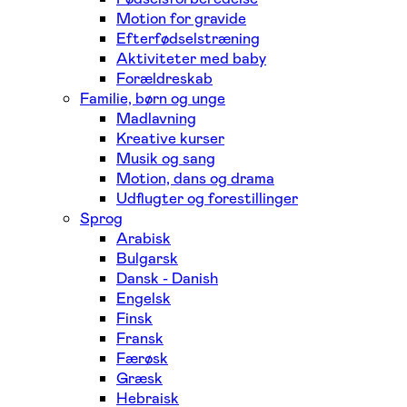
Motion for gravide
Efterfødselstræning
Aktiviteter med baby
Forældreskab
Familie, børn og unge
Madlavning
Kreative kurser
Musik og sang
Motion, dans og drama
Udflugter og forestillinger
Sprog
Arabisk
Bulgarsk
Dansk - Danish
Engelsk
Finsk
Fransk
Færøsk
Græsk
Hebraisk