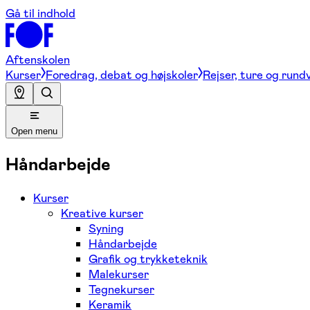
Gå til indhold
Aftenskolen
Kurser
Foredrag, debat og højskoler
Rejser, ture og rund
Open menu
Håndarbejde
Kurser
Kreative kurser
Syning
Håndarbejde
Grafik og trykketeknik
Malekurser
Tegnekurser
Keramik