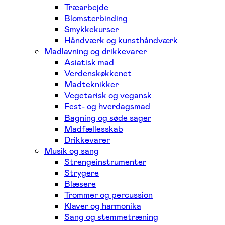
Træarbejde
Blomsterbinding
Smykkekurser
Håndværk og kunsthåndværk
Madlavning og drikkevarer
Asiatisk mad
Verdenskøkkenet
Madteknikker
Vegetarisk og vegansk
Fest- og hverdagsmad
Bagning og søde sager
Madfællesskab
Drikkevarer
Musik og sang
Strengeinstrumenter
Strygere
Blæsere
Trommer og percussion
Klaver og harmonika
Sang og stemmetræning