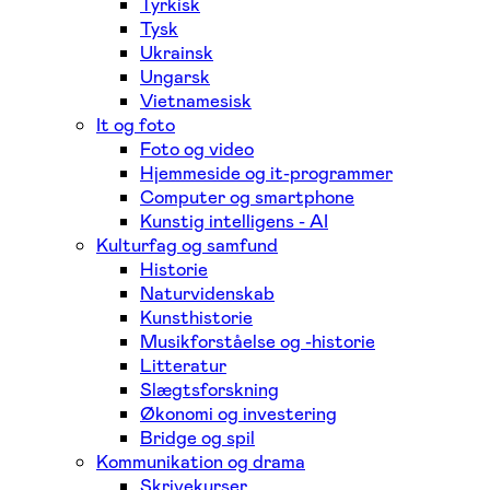
Tyrkisk
Tysk
Ukrainsk
Ungarsk
Vietnamesisk
It og foto
Foto og video
Hjemmeside og it-programmer
Computer og smartphone
Kunstig intelligens - AI
Kulturfag og samfund
Historie
Naturvidenskab
Kunsthistorie
Musikforståelse og -historie
Litteratur
Slægtsforskning
Økonomi og investering
Bridge og spil
Kommunikation og drama
Skrivekurser