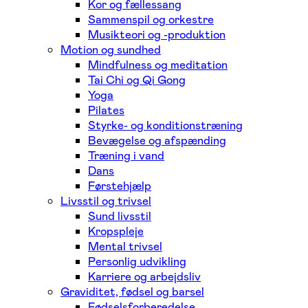
Kor og fællessang
Sammenspil og orkestre
Musikteori og -produktion
Motion og sundhed
Mindfulness og meditation
Tai Chi og Qi Gong
Yoga
Pilates
Styrke- og konditionstræning
Bevægelse og afspænding
Træning i vand
Dans
Førstehjælp
Livsstil og trivsel
Sund livsstil
Kropspleje
Mental trivsel
Personlig udvikling
Karriere og arbejdsliv
Graviditet, fødsel og barsel
Fødselsforberedelse