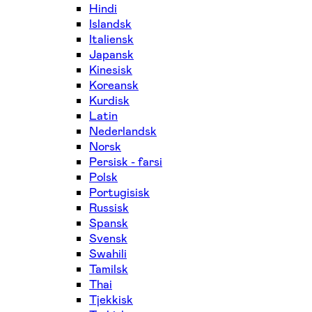
Hindi
Islandsk
Italiensk
Japansk
Kinesisk
Koreansk
Kurdisk
Latin
Nederlandsk
Norsk
Persisk - farsi
Polsk
Portugisisk
Russisk
Spansk
Svensk
Swahili
Tamilsk
Thai
Tjekkisk