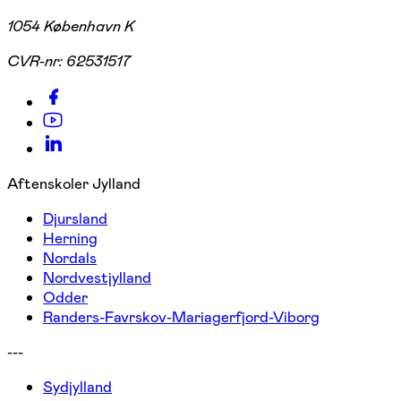
1054 København K
CVR-nr:
62531517
Aftenskoler Jylland
Djursland
Herning
Nordals
Nordvestjylland
Odder
Randers-Favrskov-Mariagerfjord-Viborg
---
Sydjylland