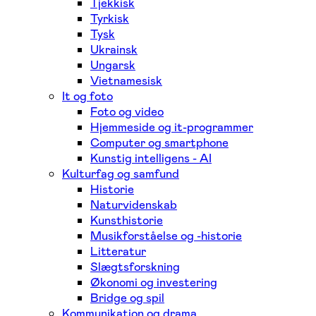
Tjekkisk
Tyrkisk
Tysk
Ukrainsk
Ungarsk
Vietnamesisk
It og foto
Foto og video
Hjemmeside og it-programmer
Computer og smartphone
Kunstig intelligens - AI
Kulturfag og samfund
Historie
Naturvidenskab
Kunsthistorie
Musikforståelse og -historie
Litteratur
Slægtsforskning
Økonomi og investering
Bridge og spil
Kommunikation og drama