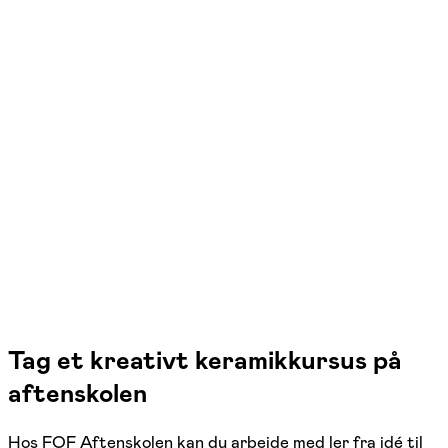
FOF Sydjylland
Se hold
Keramik, stentøj og porcelæn med
Nina
Kolding
1 hold
Tag et kreativt keramikkursus på
aftenskolen
Hos FOF Aftenskolen kan du arbejde med ler fra idé til