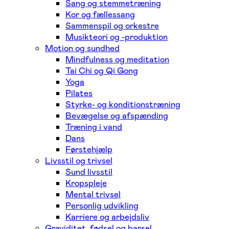
Sang og stemmetræning
Kor og fællessang
Sammenspil og orkestre
Musikteori og -produktion
Motion og sundhed
Mindfulness og meditation
Tai Chi og Qi Gong
Yoga
Pilates
Styrke- og konditionstræning
Bevægelse og afspænding
Træning i vand
Dans
Førstehjælp
Livsstil og trivsel
Sund livsstil
Kropspleje
Mental trivsel
Personlig udvikling
Karriere og arbejdsliv
Graviditet, fødsel og barsel