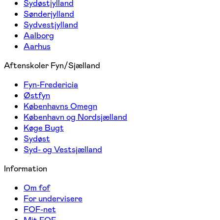
Sydøstjylland
Sønderjylland
Sydvestjylland
Aalborg
Aarhus
Aftenskoler Fyn/Sjælland
Fyn-Fredericia
Østfyn
Københavns Omegn
København og Nordsjælland
Køge Bugt
Sydøst
Syd- og Vestsjælland
Information
Om fof
For undervisere
FOF-net