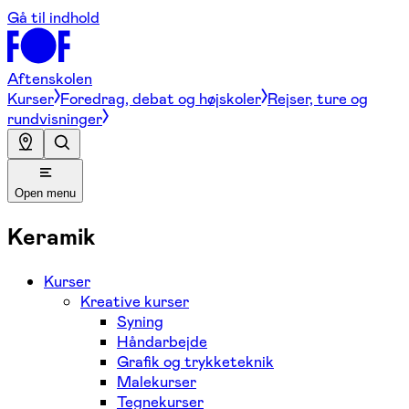
Gå til indhold
Aftenskolen
Kurser
Foredrag, debat og højskoler
Rejser, ture og
rundvisninger
Open menu
Keramik
Kurser
Kreative kurser
Syning
Håndarbejde
Grafik og trykketeknik
Malekurser
Tegnekurser