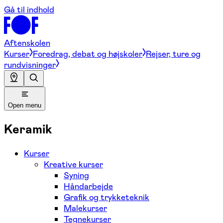
Gå til indhold
Aftenskolen
Kurser
Foredrag, debat og højskoler
Rejser, ture og
rundvisninger
Open menu
Keramik
Kurser
Kreative kurser
Syning
Håndarbejde
Grafik og trykketeknik
Malekurser
Tegnekurser