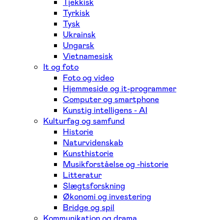
Tjekkisk
Tyrkisk
Tysk
Ukrainsk
Ungarsk
Vietnamesisk
It og foto
Foto og video
Hjemmeside og it-programmer
Computer og smartphone
Kunstig intelligens - AI
Kulturfag og samfund
Historie
Naturvidenskab
Kunsthistorie
Musikforståelse og -historie
Litteratur
Slægtsforskning
Økonomi og investering
Bridge og spil
Kommunikation og drama