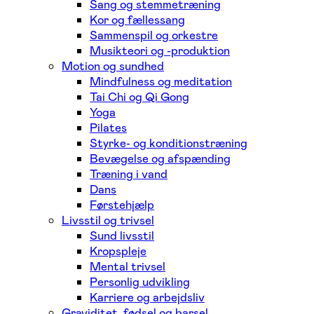
Sang og stemmetræning
Kor og fællessang
Sammenspil og orkestre
Musikteori og -produktion
Motion og sundhed
Mindfulness og meditation
Tai Chi og Qi Gong
Yoga
Pilates
Styrke- og konditionstræning
Bevægelse og afspænding
Træning i vand
Dans
Førstehjælp
Livsstil og trivsel
Sund livsstil
Kropspleje
Mental trivsel
Personlig udvikling
Karriere og arbejdsliv
Graviditet, fødsel og barsel