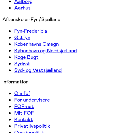
Aalborg
Aarhus
Aftenskoler Fyn/Sjælland
Fyn-Fredericia
Østfyn
Københavns Omegn
København og Nordsjælland
Køge Bugt
Sydøst
Syd- og Vestsjælland
Information
Om fof
For undervisere
FOF-net
Mit FOF
Kontakt
Privatlivspolitik
Cookiepolitik