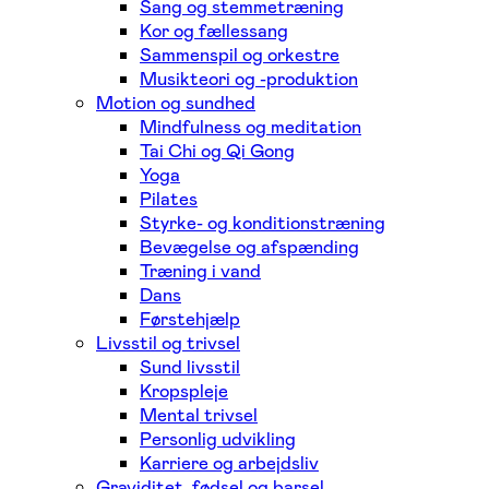
Sang og stemmetræning
Kor og fællessang
Sammenspil og orkestre
Musikteori og -produktion
Motion og sundhed
Mindfulness og meditation
Tai Chi og Qi Gong
Yoga
Pilates
Styrke- og konditionstræning
Bevægelse og afspænding
Træning i vand
Dans
Førstehjælp
Livsstil og trivsel
Sund livsstil
Kropspleje
Mental trivsel
Personlig udvikling
Karriere og arbejdsliv
Graviditet, fødsel og barsel