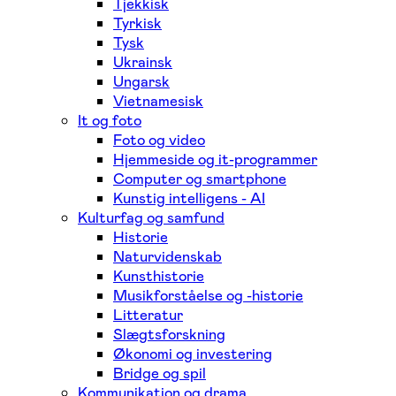
Tjekkisk
Tyrkisk
Tysk
Ukrainsk
Ungarsk
Vietnamesisk
It og foto
Foto og video
Hjemmeside og it-programmer
Computer og smartphone
Kunstig intelligens - AI
Kulturfag og samfund
Historie
Naturvidenskab
Kunsthistorie
Musikforståelse og -historie
Litteratur
Slægtsforskning
Økonomi og investering
Bridge og spil
Kommunikation og drama