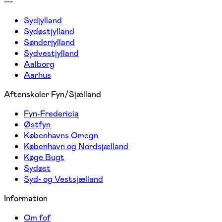
---
Sydjylland
Sydøstjylland
Sønderjylland
Sydvestjylland
Aalborg
Aarhus
Aftenskoler Fyn/Sjælland
Fyn-Fredericia
Østfyn
Københavns Omegn
København og Nordsjælland
Køge Bugt
Sydøst
Syd- og Vestsjælland
Information
Om fof