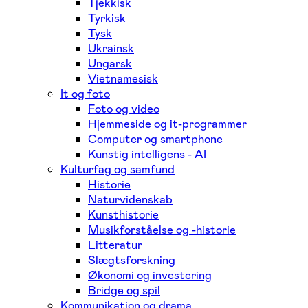
Tjekkisk
Tyrkisk
Tysk
Ukrainsk
Ungarsk
Vietnamesisk
It og foto
Foto og video
Hjemmeside og it-programmer
Computer og smartphone
Kunstig intelligens - AI
Kulturfag og samfund
Historie
Naturvidenskab
Kunsthistorie
Musikforståelse og -historie
Litteratur
Slægtsforskning
Økonomi og investering
Bridge og spil
Kommunikation og drama