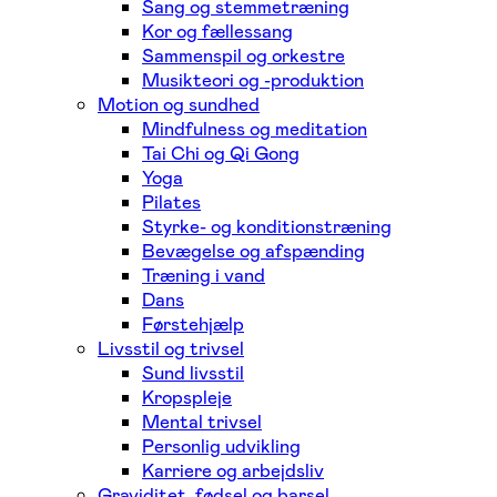
Sang og stemmetræning
Kor og fællessang
Sammenspil og orkestre
Musikteori og -produktion
Motion og sundhed
Mindfulness og meditation
Tai Chi og Qi Gong
Yoga
Pilates
Styrke- og konditionstræning
Bevægelse og afspænding
Træning i vand
Dans
Førstehjælp
Livsstil og trivsel
Sund livsstil
Kropspleje
Mental trivsel
Personlig udvikling
Karriere og arbejdsliv
Graviditet, fødsel og barsel