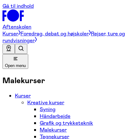
Gå til indhold
Aftenskolen
Kurser
Foredrag, debat og højskoler
Rejser, ture og
rundvisninger
Open menu
Malekurser
Kurser
Kreative kurser
Syning
Håndarbejde
Grafik og trykketeknik
Malekurser
Tegnekurser