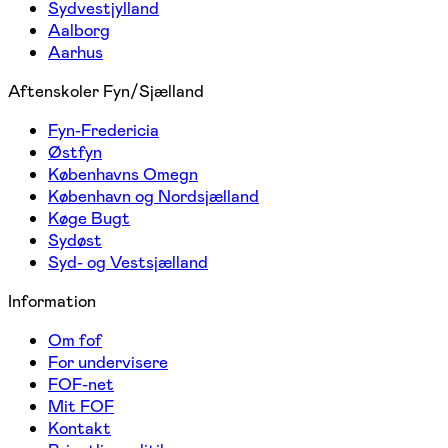
Sydvestjylland
Aalborg
Aarhus
Aftenskoler Fyn/Sjælland
Fyn-Fredericia
Østfyn
Københavns Omegn
København og Nordsjælland
Køge Bugt
Sydøst
Syd- og Vestsjælland
Information
Om fof
For undervisere
FOF-net
Mit FOF
Kontakt