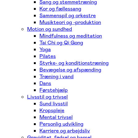
Sang og stemmetræning
Kor og fællessang
Sammenspil og orkestre
Musikteori og -produktion
Motion og sundhed
Mindfulness og meditation
Tai Chi og Qi Gong
Yoga
Pilates
Styrke- og konditionstræning
Bevægelse og afspænding
Træning i vand
Dans
Førstehjælp
Livsstil og trivsel
Sund livsstil
Kropspleje
Mental trivsel
Personlig udvikling
Karriere og arbejdsliv
Graviditet, fødsel og barsel