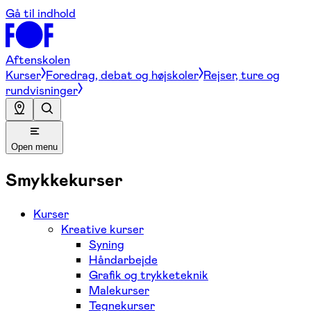
Gå til indhold
Aftenskolen
Kurser
Foredrag, debat og højskoler
Rejser, ture og
rundvisninger
Open menu
Smykkekurser
Kurser
Kreative kurser
Syning
Håndarbejde
Grafik og trykketeknik
Malekurser
Tegnekurser