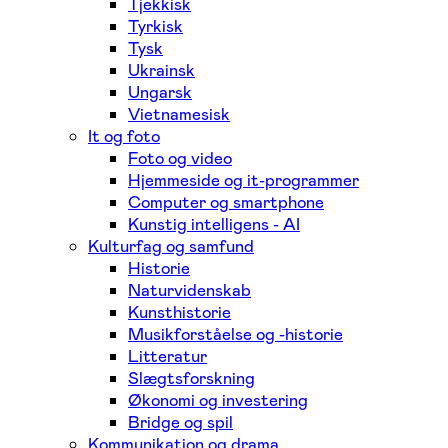
Tjekkisk
Tyrkisk
Tysk
Ukrainsk
Ungarsk
Vietnamesisk
It og foto
Foto og video
Hjemmeside og it-programmer
Computer og smartphone
Kunstig intelligens - AI
Kulturfag og samfund
Historie
Naturvidenskab
Kunsthistorie
Musikforståelse og -historie
Litteratur
Slægtsforskning
Økonomi og investering
Bridge og spil
Kommunikation og drama